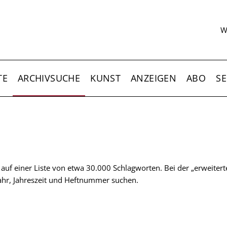
S
W
TE
ARCHIVSUCHE
KUNST
ANZEIGEN
ABO
SE
t auf einer Liste von etwa 30.000 Schlagworten. Bei der „erweiter
 Jahr, Jahreszeit und Heftnummer suchen.