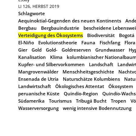
LI 126, HERBST 2019
Schlagworte
Aequinoktial-Gegenden des neuen Kontinents
And
Bergbau
Bergbauindustrie
bescheidene Lebenswei
Verteidigung des Ökosystems
Biodiversität
Bogotá
El-Niño
Evolutionstheorie
Fauna
Fischfang
Flor
Gier
Gold
Gold-
Goldreserven
Grundwasser
Hy
Kanalisation
Klima
kolumbianischer Nationalbau
Kupfer- und Silbervorkommen
Landschaft
Landwir
Mangrovenwälder
Menschheitsgeschichte
Nachtvo
Ensenada de Utría
Naturschätze Kolumbiens
Natu
Landwirtschaft
Ökologisches Attentat
Ökosystem
peruanische Küste
Quindío-Region
Quindío-Wach
Südamerika
Tourismus
Tribugá Bucht
Tropen
Vö
Wasserversorgung
wenig intensive Bodennutzung