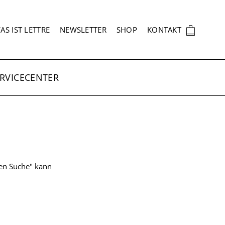
EKUNDÄRNAVIGATION
🛍
AS IST LETTRE
NEWSLETTER
SHOP
KONTAKT
RVICECENTER
ten Suche" kann