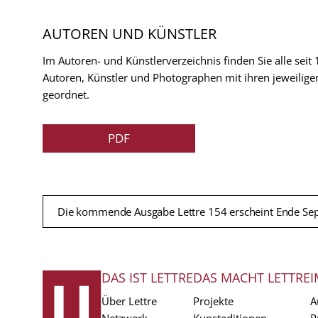
AUTOREN UND KÜNSTLER
Im Autoren- und Künstlerverzeichnis finden Sie alle seit
Autoren, Künstler und Photographen mit ihren jeweilige
geordnet.
PDF
Die kommende Ausgabe Lettre 154 erscheint Ende Se
DAS IST LETTRE
DAS MACHT LETTRE
I
FUSSZEILE
Über Lettre
Projekte
A