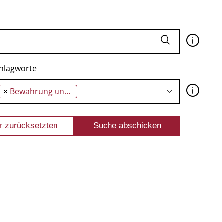
🛈
hlagworte
🛈
×
Bewahrung und Verteidigung des Ökosystems