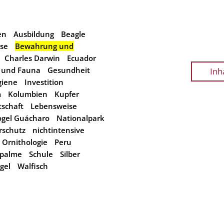
en
Ausbildung
Beagle
se
Bewahrung und
Charles Darwin
Ecuador
a und Fauna
Gesundheit
Inh
giene
Investition
m
Kolumbien
Kupfer
tschaft
Lebensweise
gel Guácharo
Nationalpark
rschutz
nichtintensive
Ornithologie
Peru
spalme
Schule
Silber
gel
Walfisch