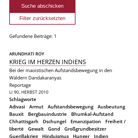
Gefundene Beiträge: 1
ARUNDHATI ROY
KRIEG IM HERZEN INDIENS
Bei der maoistischen Aufstandsbewegung in den
Wäldern Dandakaranyas
Reportage
LI 90, HERBST 2010
Schlagworte
Adivasi
Armut
Aufstandsbewegung
Ausbeutung
Bauxit
Bergbauindustrie
Bhumkal-Aufstand
Chhattisgarh
Dschungel
Emanzipation
Freiheit /
liberté
Gewalt
Gond
Großgrundbesitzer
Guerillakrieg
Hinduismus
Hunger
Indien