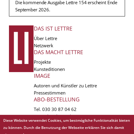
Die kommende Ausgabe Lettre 154 erscheint Ende
September 2026.
DAS IST LETTRE
FUSSZEILE
Über Lettre
Netzwerk
DAS MACHT LETTRE
Projekte
Kunsteditionen
IMAGE
Autoren und Künstler zu Lettre
Pressestimmen
ABO-BESTELLUNG
Tel.
030 30 87 04 62
vertrieb(at)lettre.de
Diese Website verwendet Cookies, um bestmögliche Funktionalität bieten
zu können. Durch die Benutzung der Webseite erklären Sie sich damit