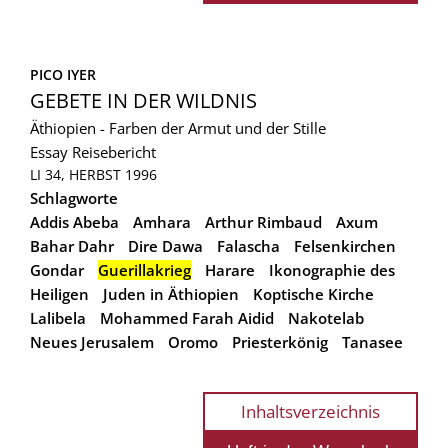
PICO IYER
GEBETE IN DER WILDNIS
Äthiopien - Farben der Armut und der Stille
Essay
Reisebericht
LI 34, HERBST 1996
Schlagworte
Addis Abeba
Amhara
Arthur Rimbaud
Axum
Bahar Dahr
Dire Dawa
Falascha
Felsenkirchen
Gondar
Guerillakrieg
Harare
Ikonographie des
Heiligen
Juden in Äthiopien
Koptische Kirche
Lalibela
Mohammed Farah Aidid
Nakotelab
Neues Jerusalem
Oromo
Priesterkönig
Tanasee
Inhaltsverzeichnis