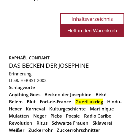
Inhaltsverzeichnis
RAPHAËL CONFIANT
DAS BECKEN DER JOSEPHINE
Erinnerung
LI 58, HERBST 2002
Schlagworte
Anything Goes
Becken der Josephine
Béké
Belem
Blut
Fort-de-France
Guerillakrieg
Hindu-
Hexer
Karneval
Kulturgeschichte
Martinique
Mulatten
Neger
Plebs
Poesie
Radio Caribe
Revolution
Ritus
Schwarze Frauen
Sklaverei
Weißer
Zuckerrohr
Zuckerrohrschnitter