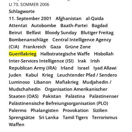
LI 73, SOMMER 2006
Schlagworte
11. September 2001
Afghanistan
al-Qaida
Attentat
Autobombe
Baath-Partei
Bagdad
Beirut
Belfast
Bloody Sunday
Blutiger Freitag
Bombenanschläge
Central Intelligence Agency
(CIA)
Frankreich
Gaza
Grüne Zone
Guerillakrieg
Halbstrategische Waffe
Hisbollah
Inter-Services Intelligence (ISI)
Irak
Irish
Republican Army (IRA)
Irland
Israel
Iyad Allawi
Juden
Kabul
Krieg
Leuchtender Pfad / Sendero
Luminoso
Libanon
Mafiakrieg
Mudjahedin /
Mudschahedin
Organisation Amerikanischer
Staaten (OAS)
Pakistan
Palästina
Palästinenser
Palästinensische Befreiungsorganisation (PLO)
Palermo
Phalangisten
Provokation
Sizilien
Sprengsätze
Sri Lanka
Tamil Tigers
Terrorismus
Waffen