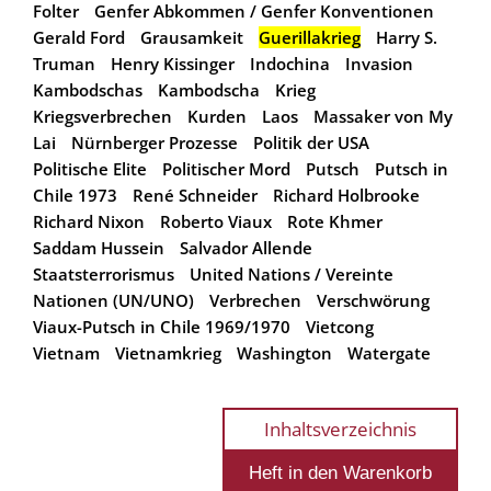
Folter
Genfer Abkommen / Genfer Konventionen
Gerald Ford
Grausamkeit
Guerillakrieg
Harry S.
Truman
Henry Kissinger
Indochina
Invasion
Kambodschas
Kambodscha
Krieg
Kriegsverbrechen
Kurden
Laos
Massaker von My
Lai
Nürnberger Prozesse
Politik der USA
Politische Elite
Politischer Mord
Putsch
Putsch in
Chile 1973
René Schneider
Richard Holbrooke
Richard Nixon
Roberto Viaux
Rote Khmer
Saddam Hussein
Salvador Allende
Staatsterrorismus
United Nations / Vereinte
Nationen (UN/UNO)
Verbrechen
Verschwörung
Viaux-Putsch in Chile 1969/1970
Vietcong
Vietnam
Vietnamkrieg
Washington
Watergate
Inhaltsverzeichnis