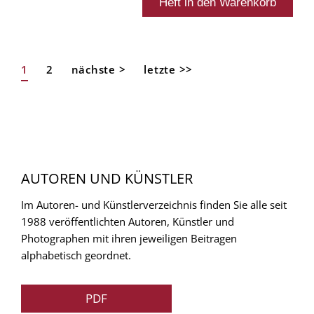
Aktuelle
1
Page
2
Nächste
nächste >
Letzte
letzte >>
Seitennummerierung
Seite
Seite
Seite
AUTOREN UND KÜNSTLER
Im Autoren- und Künstlerverzeichnis finden Sie alle seit
1988 veröffentlichten Autoren, Künstler und
Photographen mit ihren jeweiligen Beitragen
alphabetisch geordnet.
PDF