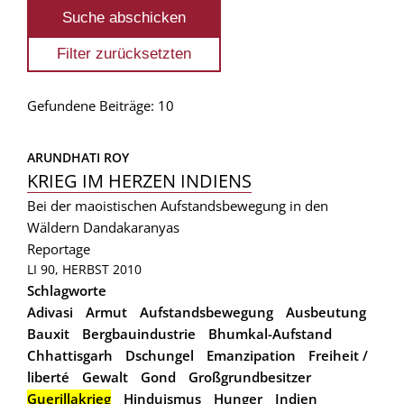
Gefundene Beiträge: 10
ARUNDHATI ROY
KRIEG IM HERZEN INDIENS
Bei der maoistischen Aufstandsbewegung in den
Wäldern Dandakaranyas
Reportage
LI 90, HERBST 2010
Schlagworte
Adivasi
Armut
Aufstandsbewegung
Ausbeutung
Bauxit
Bergbauindustrie
Bhumkal-Aufstand
Chhattisgarh
Dschungel
Emanzipation
Freiheit /
liberté
Gewalt
Gond
Großgrundbesitzer
Guerillakrieg
Hinduismus
Hunger
Indien