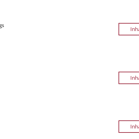
gs
Inh
Inh
Inh