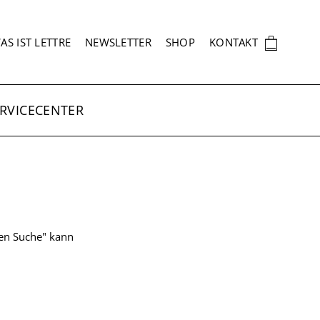
EKUNDÄRNAVIGATION
🛍
AS IST LETTRE
NEWSLETTER
SHOP
KONTAKT
RVICECENTER
ten Suche" kann