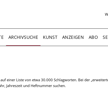
S
W
TE
ARCHIVSUCHE
KUNST
ANZEIGEN
ABO
SE
t auf einer Liste von etwa 30.000 Schlagworten. Bei der „erweiter
 Jahr, Jahreszeit und Heftnummer suchen.