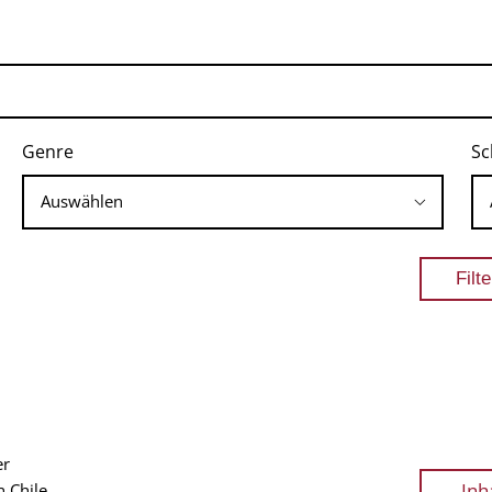
Genre
Sc
er
Inh
 Chile