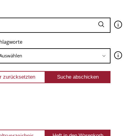
🛈
hlagworte
🛈
altsverzeichnis