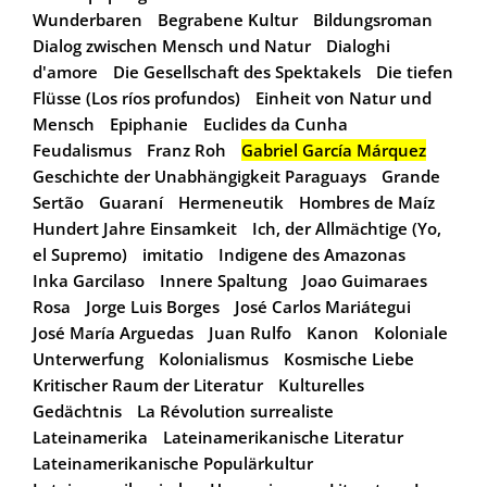
Wunderbaren
Begrabene Kultur
Bildungsroman
Dialog zwischen Mensch und Natur
Dialoghi
d'amore
Die Gesellschaft des Spektakels
Die tiefen
Flüsse (Los ríos profundos)
Einheit von Natur und
Mensch
Epiphanie
Euclides da Cunha
Feudalismus
Franz Roh
Gabriel García Márquez
Geschichte der Unabhängigkeit Paraguays
Grande
Sertão
Guaraní
Hermeneutik
Hombres de Maíz
Hundert Jahre Einsamkeit
Ich, der Allmächtige (Yo,
el Supremo)
imitatio
Indigene des Amazonas
Inka Garcilaso
Innere Spaltung
Joao Guimaraes
Rosa
Jorge Luis Borges
José Carlos Mariátegui
José María Arguedas
Juan Rulfo
Kanon
Koloniale
Unterwerfung
Kolonialismus
Kosmische Liebe
Kritischer Raum der Literatur
Kulturelles
Gedächtnis
La Révolution surrealiste
Lateinamerika
Lateinamerikanische Literatur
Lateinamerikanische Populärkultur