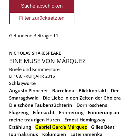
Gefundene Beiträge: 11
NICHOLAS SHAKESPEARE
EINE MUSE VON MÁRQUEZ
Briefe und Kommentare
LI 108, FRÜHJAHR 2015
Schlagworte
Augusto Pinochet
Barcelona
Blickkontakt
Der
Smaragdwald
Die Liebe in den Zeiten der Cholera
Die schöne Taubenzüchterin
Dornröschens
Flugzeug
Eifersucht
Erinnerung
Erinnerung an
meine traurigen Huren
Ernest Hemingway
Erzählung
Gabriel García Márquez
Gilles Béat
Journalismus
Kolumbien
Lateinamerika