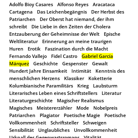
Adolfo Bioy Casares
Alfonso Reyes
Aracataca
Cartagena
Das Leichenbegängnis
Der Herbst des
Patriarchen
Der Oberst hat niemand, der ihm
schreibt
Die Liebe in den Zeiten der Cholera
Entzauberung der Geheimnisse der Welt
Epische
Weltliteratur
Erinnerung an meine traurigen
Huren
Erotik
Faszination durch die Macht
Fernando Vallejo
Fidel Castro
Gabriel García
Márquez
Geschichte
Gespenster
Gewalt
Hundert Jahre Einsamkeit
Intimität
Kenntnis des
menschlichen Herzens
Klassiker
Koketterie
Kolumbianische Paramilitärs
Krieg
Laubsturm
Literarisches Leben eines Schriftstellers
Literatur
Literaturgeschichte
Magischer Realismus
Magisches
Meistererzähler
Mode
Nobelpreis
Patriarchen
Plagiator
Poetische Magie
Poetische
Vollkommenheit
Schriftsteller
Schweigen
Sensibilität
Unglaubliches
Unvollkommenheit
Urknall des Gegenwartsromans
Vitalität