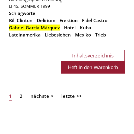
LI 45, SOMMER 1999
Schlagworte
Bill Clinton
Delirium
Erektion
Fidel Castro
Gabriel García Márquez
Hotel
Kuba
Lateinamerika
Liebesleben
Mexiko
Trieb
Inhaltsverzeichnis
Aktuelle
1
Page
2
Nächste
nächste >
Letzte
letzte >>
Seitennummerierung
Seite
Seite
Seite