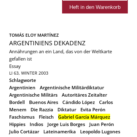
TOMÁS ELOY MARTÍNEZ
ARGENTINIENS DEKADENZ
Annährungen an ein Land, das von der Weltkarte
gefallen ist
Essay
LI 63, WINTER 2003
Schlagworte
Argentinien
Argentinische Militärdiktatur
Argentinische Militärs
Autoritäres Zeitalter
Bordell
Buenos Aires
Cándido López
Carlos
Menem
Die Razzia
Diktatur
Evita Perón
Faschismus
Fleisch
Gabriel García Márquez
Hippies
Indios
Jorge Luis Borges
Juan Perón
Julio Cortázar
Lateinamerika
Leopoldo Lugones