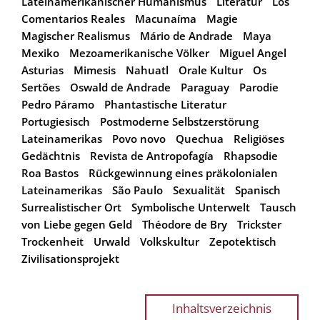
Lateinamerikanischer Humanismus
Literatur
Los
Comentarios Reales
Macunaíma
Magie
Magischer Realismus
Mário de Andrade
Maya
Mexiko
Mezoamerikanische Völker
Miguel Angel
Asturias
Mimesis
Nahuatl
Orale Kultur
Os
Sertões
Oswald de Andrade
Paraguay
Parodie
Pedro Páramo
Phantastische Literatur
Portugiesisch
Postmoderne Selbstzerstörung
Lateinamerikas
Povo novo
Quechua
Religiöses
Gedächtnis
Revista de Antropofagía
Rhapsodie
Roa Bastos
Rückgewinnung eines präkolonialen
Lateinamerikas
São Paulo
Sexualität
Spanisch
Surrealistischer Ort
Symbolische Unterwelt
Tausch
von Liebe gegen Geld
Théodore de Bry
Trickster
Trockenheit
Urwald
Volkskultur
Zepotektisch
Zivilisationsprojekt
Inhaltsverzeichnis