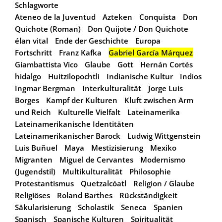
Schlagworte
Ateneo de la Juventud
Azteken
Conquista
Don
Quichote (Roman)
Don Quijote / Don Quichote
élan vital
Ende der Geschichte
Europa
Fortschritt
Franz Kafka
Gabriel García Márquez
Giambattista Vico
Glaube
Gott
Hernán Cortés
hidalgo
Huitzilopochtli
Indianische Kultur
Indios
Ingmar Bergman
Interkulturalität
Jorge Luis
Borges
Kampf der Kulturen
Kluft zwischen Arm
und Reich
Kulturelle Vielfalt
Lateinamerika
Lateinamerikanische Identitäten
Lateinamerikanischer Barock
Ludwig Wittgenstein
Luis Buñuel
Maya
Mestizisierung
Mexiko
Migranten
Miguel de Cervantes
Modernismo
(Jugendstil)
Multikulturalität
Philosophie
Protestantismus
Quetzalcóatl
Religion / Glaube
Religiöses
Roland Barthes
Rückständigkeit
Säkularisierung
Scholastik
Seneca
Spanien
Spanisch
Spanische Kulturen
Spiritualität