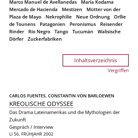
Marco Manuel de Avellanedas
María Kodama
Mercado de Hacienda
Mestizen
Mütter von der
Plaza de Mayo
Nekrophilie
Neue Ordnung
Orllie
de Tounens
Patagonien
Peronismus
Reisender
Rinder
Río Negro
Tango
Tucumán
Walisische
Dörfer
Zuckerfabriken
Inhaltsverzeichnis
Vergriffen
CARLOS FUENTES, 
CONSTANTIN VON BARLOEWEN
KREOLISCHE ODYSSEE
Das Drama Lateinamerikas und die Mythologien der
Zukunft
Gespräch / Interview
LI 56, FRÜHJAHR 2002