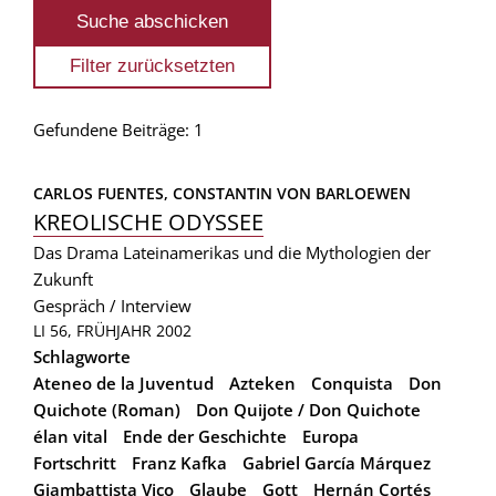
Gefundene Beiträge: 1
CARLOS FUENTES, 
CONSTANTIN VON BARLOEWEN
KREOLISCHE ODYSSEE
Das Drama Lateinamerikas und die Mythologien der
Zukunft
Gespräch / Interview
LI 56, FRÜHJAHR 2002
Schlagworte
Ateneo de la Juventud
Azteken
Conquista
Don
Quichote (Roman)
Don Quijote / Don Quichote
élan vital
Ende der Geschichte
Europa
Fortschritt
Franz Kafka
Gabriel García Márquez
Giambattista Vico
Glaube
Gott
Hernán Cortés