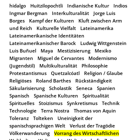
hidalgo
Huitzilopochtli
Indianische Kultur
Indios
Ingmar Bergman
Interkulturalität
Jorge Luis
Borges
Kampf der Kulturen
Kluft zwischen Arm
und Reich
Kulturelle Vielfalt
Lateinamerika
Lateinamerikanische Identitäten
Lateinamerikanischer Barock
Ludwig Wittgenstein
Luis Buñuel
Maya
Mestizisierung
Mexiko
Migranten
Miguel de Cervantes
Modernismo
(Jugendstil)
Multikulturalität
Philosophie
Protestantismus
Quetzalcóatl
Religion / Glaube
Religiöses
Roland Barthes
Rückständigkeit
Säkularisierung
Scholastik
Seneca
Spanien
Spanisch
Spanische Kulturen
Spiritualität
Spirituelles
Stoizismus
Synkretismus
Technik
Technologie
Terra Nostra
Thomas von Aquin
Toleranz
Tolteken
Uneinigkeit der
spanischsprachigen Welt
Verlust der Tragödie
Völkerwanderung
Vorrang des Wirtschaftlichen