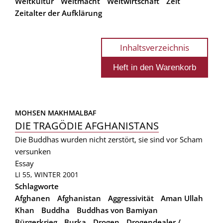
Weltkultur
Weltmacht
Weltwirtschaft
Zeit
Zeitalter der Aufklärung
Inhaltsverzeichnis
MOHSEN MAKHMALBAF
DIE TRAGÖDIE AFGHANISTANS
Die Buddhas wurden nicht zerstört, sie sind vor Scham
versunken
Essay
LI 55, WINTER 2001
Schlagworte
Afghanen
Afghanistan
Aggressivität
Aman Ullah
Khan
Buddha
Buddhas von Bamiyan
Bürgerkrieg
Burka
Drogen
Drogendealer /