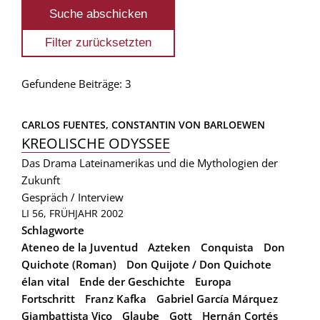
Gefundene Beiträge: 3
CARLOS FUENTES, 
CONSTANTIN VON BARLOEWEN
KREOLISCHE ODYSSEE
Das Drama Lateinamerikas und die Mythologien der
Zukunft
Gespräch / Interview
LI 56, FRÜHJAHR 2002
Schlagworte
Ateneo de la Juventud
Azteken
Conquista
Don
Quichote (Roman)
Don Quijote / Don Quichote
élan vital
Ende der Geschichte
Europa
Fortschritt
Franz Kafka
Gabriel García Márquez
Giambattista Vico
Glaube
Gott
Hernán Cortés