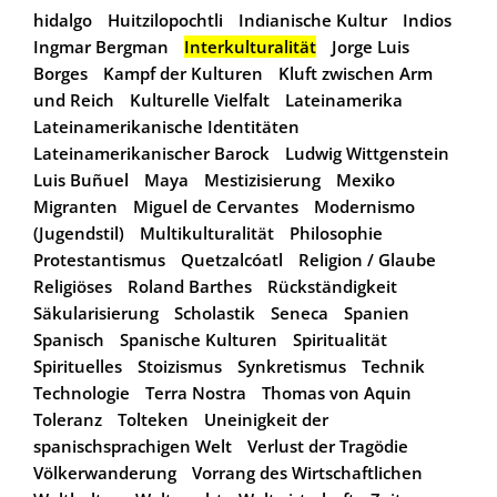
hidalgo
Huitzilopochtli
Indianische Kultur
Indios
Ingmar Bergman
Interkulturalität
Jorge Luis
Borges
Kampf der Kulturen
Kluft zwischen Arm
und Reich
Kulturelle Vielfalt
Lateinamerika
Lateinamerikanische Identitäten
Lateinamerikanischer Barock
Ludwig Wittgenstein
Luis Buñuel
Maya
Mestizisierung
Mexiko
Migranten
Miguel de Cervantes
Modernismo
(Jugendstil)
Multikulturalität
Philosophie
Protestantismus
Quetzalcóatl
Religion / Glaube
Religiöses
Roland Barthes
Rückständigkeit
Säkularisierung
Scholastik
Seneca
Spanien
Spanisch
Spanische Kulturen
Spiritualität
Spirituelles
Stoizismus
Synkretismus
Technik
Technologie
Terra Nostra
Thomas von Aquin
Toleranz
Tolteken
Uneinigkeit der
spanischsprachigen Welt
Verlust der Tragödie
Völkerwanderung
Vorrang des Wirtschaftlichen