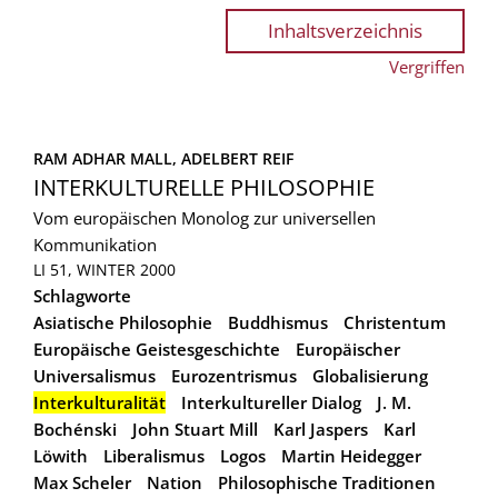
Inhaltsverzeichnis
Vergriffen
RAM ADHAR MALL, 
ADELBERT REIF
INTERKULTURELLE PHILOSOPHIE
Vom europäischen Monolog zur universellen
Kommunikation
LI 51, WINTER 2000
Schlagworte
Asiatische Philosophie
Buddhismus
Christentum
Europäische Geistesgeschichte
Europäischer
Universalismus
Eurozentrismus
Globalisierung
Interkulturalität
Interkultureller Dialog
J. M.
Bochénski
John Stuart Mill
Karl Jaspers
Karl
Löwith
Liberalismus
Logos
Martin Heidegger
Max Scheler
Nation
Philosophische Traditionen