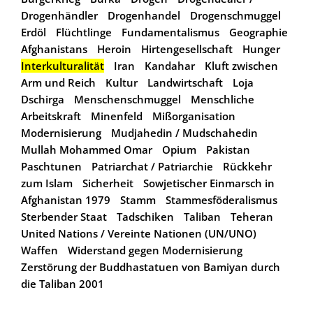
Drogenhändler
Drogenhandel
Drogenschmuggel
Erdöl
Flüchtlinge
Fundamentalismus
Geographie
Afghanistans
Heroin
Hirtengesellschaft
Hunger
Interkulturalität
Iran
Kandahar
Kluft zwischen
Arm und Reich
Kultur
Landwirtschaft
Loja
Dschirga
Menschenschmuggel
Menschliche
Arbeitskraft
Minenfeld
Mißorganisation
Modernisierung
Mudjahedin / Mudschahedin
Mullah Mohammed Omar
Opium
Pakistan
Paschtunen
Patriarchat / Patriarchie
Rückkehr
zum Islam
Sicherheit
Sowjetischer Einmarsch in
Afghanistan 1979
Stamm
Stammesföderalismus
Sterbender Staat
Tadschiken
Taliban
Teheran
United Nations / Vereinte Nationen (UN/UNO)
Waffen
Widerstand gegen Modernisierung
Zerstörung der Buddhastatuen von Bamiyan durch
die Taliban 2001