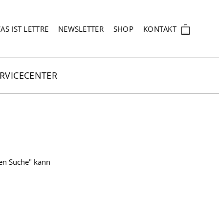
EKUNDÄRNAVIGATION
🛍
AS IST LETTRE
NEWSLETTER
SHOP
KONTAKT
RVICECENTER
ten Suche" kann