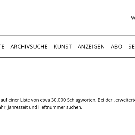
S
W
TE
ARCHIVSUCHE
KUNST
ANZEIGEN
ABO
SE
t auf einer Liste von etwa 30.000 Schlagworten. Bei der „erweiter
 Jahr, Jahreszeit und Heftnummer suchen.