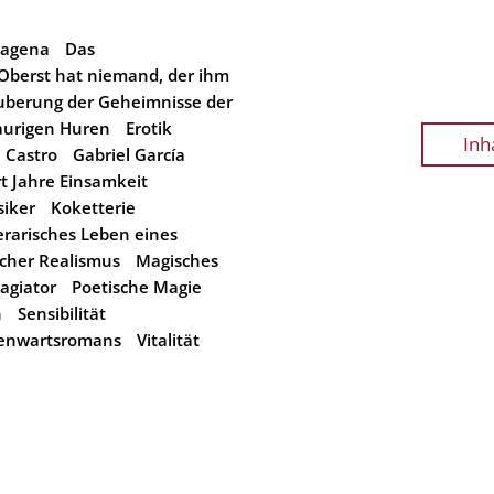
tagena
Das
Oberst hat niemand, der ihm
uberung der Geheimnisse der
aurigen Huren
Erotik
Inh
l Castro
Gabriel García
t Jahre Einsamkeit
siker
Koketterie
erarisches Leben eines
cher Realismus
Magisches
lagiator
Poetische Magie
n
Sensibilität
genwartsromans
Vitalität