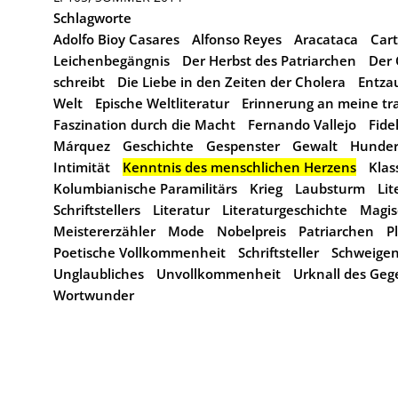
Schlagworte
Adolfo Bioy Casares
Alfonso Reyes
Aracataca
Car
Leichenbegängnis
Der Herbst des Patriarchen
Der 
schreibt
Die Liebe in den Zeiten der Cholera
Entza
Welt
Epische Weltliteratur
Erinnerung an meine tr
Faszination durch die Macht
Fernando Vallejo
Fide
Márquez
Geschichte
Gespenster
Gewalt
Hunder
Intimität
Kenntnis des menschlichen Herzens
Klas
Kolumbianische Paramilitärs
Krieg
Laubsturm
Lit
Schriftstellers
Literatur
Literaturgeschichte
Magis
Meistererzähler
Mode
Nobelpreis
Patriarchen
P
Poetische Vollkommenheit
Schriftsteller
Schweige
Unglaubliches
Unvollkommenheit
Urknall des Ge
Wortwunder