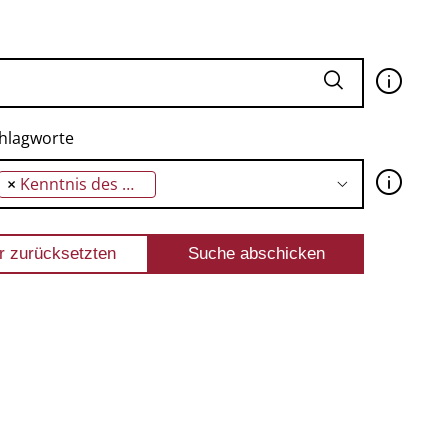
🛈
hlagworte
🛈
×
Kenntnis des menschlichen Herzens