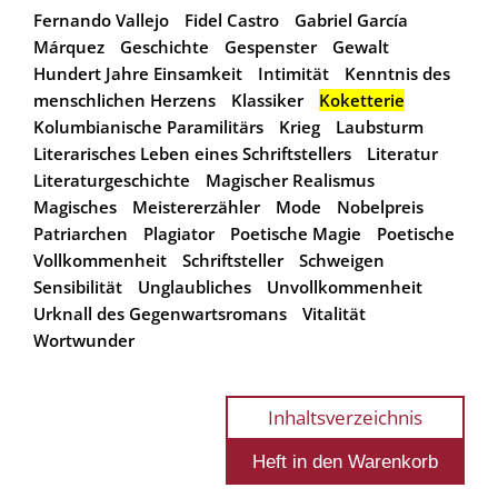
Fernando Vallejo
Fidel Castro
Gabriel García
Márquez
Geschichte
Gespenster
Gewalt
Hundert Jahre Einsamkeit
Intimität
Kenntnis des
menschlichen Herzens
Klassiker
Koketterie
Kolumbianische Paramilitärs
Krieg
Laubsturm
Literarisches Leben eines Schriftstellers
Literatur
Literaturgeschichte
Magischer Realismus
Magisches
Meistererzähler
Mode
Nobelpreis
Patriarchen
Plagiator
Poetische Magie
Poetische
Vollkommenheit
Schriftsteller
Schweigen
Sensibilität
Unglaubliches
Unvollkommenheit
Urknall des Gegenwartsromans
Vitalität
Wortwunder
Inhaltsverzeichnis