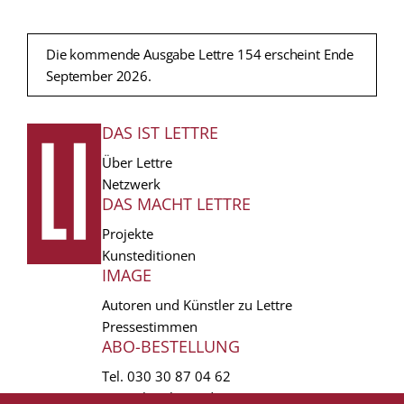
Die kommende Ausgabe Lettre 154 erscheint Ende
September 2026.
DAS IST LETTRE
FUSSZEILE
Über Lettre
Netzwerk
DAS MACHT LETTRE
Projekte
Kunsteditionen
IMAGE
Autoren und Künstler zu Lettre
Pressestimmen
ABO-BESTELLUNG
Tel.
030 30 87 04 62
vertrieb(at)lettre.de