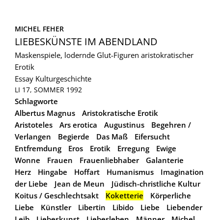
MICHEL FEHER
LIEBESKÜNSTE IM ABENDLAND
Maskenspiele, lodernde Glut-Figuren aristokratischer
Erotik
Essay
Kulturgeschichte
LI 17, SOMMER 1992
Schlagworte
Albertus Magnus
Aristokratische Erotik
Aristoteles
Ars erotica
Augustinus
Begehren /
Verlangen
Begierde
Das Maß
Eifersucht
Entfremdung
Eros
Erotik
Erregung
Ewige
Wonne
Frauen
Frauenliebhaber
Galanterie
Herz
Hingabe
Hoffart
Humanismus
Imagination
der Liebe
Jean de Meun
Jüdisch-christliche Kultur
Koitus / Geschlechtsakt
Koketterie
Körperliche
Liebe
Künstler
Libertin
Libido
Liebe
Liebender
Leib
Liebeskunst
Liebesleben
Männer
Michel