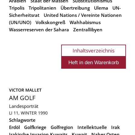
Arabien
Staat der Massen
Substitutionismus
Tripolis
Tripolitanien
Übertreibung
Ulema
UN-
Sicherheitsrat
United Nations / Vereinte Nationen
(UN/UNO)
Volkskongreß
Wahhabismus
Wasserreserven der Sahara
Zentrallibyen
Inhaltsverzeichnis
VICTOR MALLET
AM GOLF
Landesporträt
LI 11, WINTER 1990
Schlagworte
Erdöl
Golfkriege
Golfregion
Intellektuelle
Irak
Irakische Invasion Kuwaits
Kuwait
Naher Osten