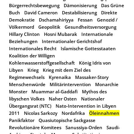
Bürgerrechtsbewegung
Dämonisierung
Das Grüne
Buch
David Cameron
Destabilisierung
Direkte
Demokratie
Dschamahiriyya
Fessan
Genozid /
Völkermord
Geopolitik
Gesundheitsversorgung
Hillary Clinton
Hosni Mubarak
Internationale
Beziehungen
Internationaler Gerichtshof
Internationales Recht
Islamische Gottesstaaten
Koalition der Willigen
Kohlenwasserstoffgesellschaft
König Idris von
Libyen
Krieg
Krieg mit dem Ziel des
Regimewechsels
Kyrenaika
Massaker-Story
Menschenwürde
Militärintervention
Monarchie
Monster
Muammar al-Gaddafi
Mythos des
libyschen Volkes
Naher Osten
Nationaler
Übergangsrat (NTC)
Nato-Intervention in Libyen
2011
Nicolas Sarkozy
Nordafrika
Öleinnahmen
Panikfaktor
Quasiutopische Sackgasse
Revolutionäre Komitees
Sanussiya-Orden
Saudi-