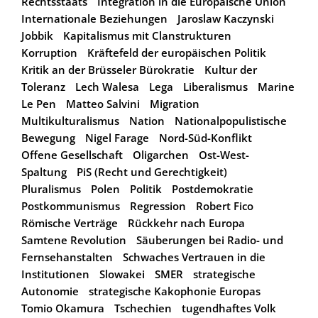
Rechtsstaats
Integration in die Europäische Union
Internationale Beziehungen
Jaroslaw Kaczynski
Jobbik
Kapitalismus mit Clanstrukturen
Korruption
Kräftefeld der europäischen Politik
Kritik an der Brüsseler Bürokratie
Kultur der
Toleranz
Lech Walesa
Lega
Liberalismus
Marine
Le Pen
Matteo Salvini
Migration
Multikulturalismus
Nation
Nationalpopulistische
Bewegung
Nigel Farage
Nord-Süd-Konflikt
Offene Gesellschaft
Oligarchen
Ost-West-
Spaltung
PiS (Recht und Gerechtigkeit)
Pluralismus
Polen
Politik
Postdemokratie
Postkommunismus
Regression
Robert Fico
Römische Verträge
Rückkehr nach Europa
Samtene Revolution
Säuberungen bei Radio- und
Fernsehanstalten
Schwaches Vertrauen in die
Institutionen
Slowakei
SMER
strategische
Autonomie
strategische Kakophonie Europas
Tomio Okamura
Tschechien
tugendhaftes Volk