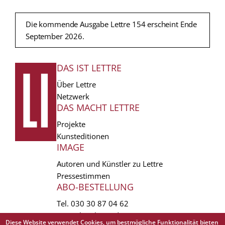
Die kommende Ausgabe Lettre 154 erscheint Ende
September 2026.
DAS IST LETTRE
FUSSZEILE
Über Lettre
Netzwerk
DAS MACHT LETTRE
Projekte
Kunsteditionen
IMAGE
Autoren und Künstler zu Lettre
Pressestimmen
ABO-BESTELLUNG
Tel.
030 30 87 04 62
vertrieb(at)lettre.de
Diese Website verwendet Cookies, um bestmögliche Funktionalität bieten