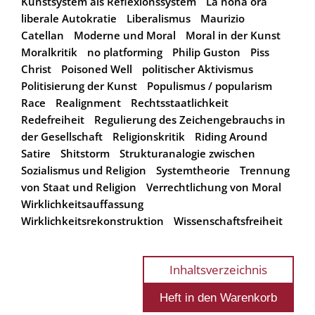
Kunstsystem als Reflexionssystem
La nona ora
liberale Autokratie
Liberalismus
Maurizio
Catellan
Moderne und Moral
Moral in der Kunst
Moralkritik
no platforming
Philip Guston
Piss
Christ
Poisoned Well
politischer Aktivismus
Politisierung der Kunst
Populismus / popularism
Race
Realignment
Rechtsstaatlichkeit
Redefreiheit
Regulierung des Zeichengebrauchs in
der Gesellschaft
Religionskritik
Riding Around
Satire
Shitstorm
Strukturanalogie zwischen
Sozialismus und Religion
Systemtheorie
Trennung
von Staat und Religion
Verrechtlichung von Moral
Wirklichkeitsauffassung
Wirklichkeitsrekonstruktion
Wissenschaftsfreiheit
Inhaltsverzeichnis