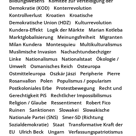
Bildungswesens
Komitee zur Verteidigung der
Demokratie (KOD)
Konterrevolution
Kontrollverlust
Kroatien
Kroatische
Demokratische Union (HDZ)
Kulturrevolution
Kundera-Effekt
Logik der Märkte
Marian Kotleba
Marktglobalisierung
Meinungsfreiheit
Migranten
Milan Kundera
Montesquieu
Multikulturalismus
Muslimische Invasion
Nachachtundsechziger
Linke
Nationalismus
Nationalstaat
Ökologie /
Umwelt
Osmanisches Reich
Osteuropa
Ostmitteleuropa
Oszkár Jászi
Peripherie
Pierre
Rosanvallon
Polen
Populismus / popularism
Postkoloniales Erbe
Protestbewegung
Recht und
Gerechtigkeit PiS
Rechtlicher Impossibilismus
Religion / Glaube
Ressentiment
Robert Fico
Ruinen
Sanktionen
Slowakei
Slowakische
Nationale Partei (SNS)
Smer-SD (Richtung
Sozialdemokratie)
Staat
Transformative Kraft der
EU
Ulrich Beck
Ungarn
Verfassungspatriotismus