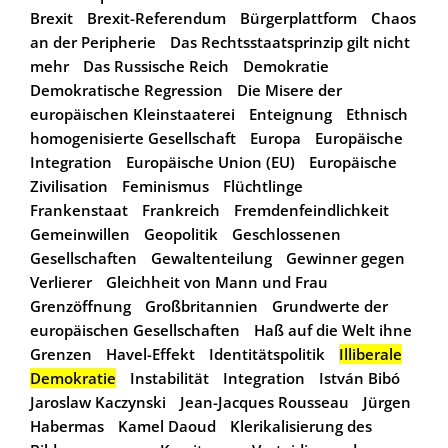
Brexit
Brexit-Referendum
Bürgerplattform
Chaos
an der Peripherie
Das Rechtsstaatsprinzip gilt nicht
mehr
Das Russische Reich
Demokratie
Demokratische Regression
Die Misere der
europäischen Kleinstaaterei
Enteignung
Ethnisch
homogenisierte Gesellschaft
Europa
Europäische
Integration
Europäische Union (EU)
Europäische
Zivilisation
Feminismus
Flüchtlinge
Frankenstaat
Frankreich
Fremdenfeindlichkeit
Gemeinwillen
Geopolitik
Geschlossenen
Gesellschaften
Gewaltenteilung
Gewinner gegen
Verlierer
Gleichheit von Mann und Frau
Grenzöffnung
Großbritannien
Grundwerte der
europäischen Gesellschaften
Haß auf die Welt ihne
Grenzen
Havel-Effekt
Identitätspolitik
Illiberale
Demokratie
Instabilität
Integration
István Bibó
Jaroslaw Kaczynski
Jean-Jacques Rousseau
Jürgen
Habermas
Kamel Daoud
Klerikalisierung des