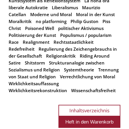
Kunstsystem als Reflexionssystem
La nona ora
liberale Autokratie
Liberalismus
Maurizio
Catellan
Moderne und Moral
Moral in der Kunst
Moralkritik
no platforming
Philip Guston
Piss
Christ
Poisoned Well
politischer Aktivismus
Politisierung der Kunst
Populismus / popularism
Race
Realignment
Rechtsstaatlichkeit
Redefreiheit
Regulierung des Zeichengebrauchs in
der Gesellschaft
Religionskritik
Riding Around
Satire
Shitstorm
Strukturanalogie zwischen
Sozialismus und Religion
Systemtheorie
Trennung
von Staat und Religion
Verrechtlichung von Moral
Wirklichkeitsauffassung
Wirklichkeitsrekonstruktion
Wissenschaftsfreiheit
Inhaltsverzeichnis