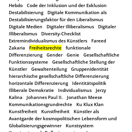
Hebdo
Code der Inklusion und der Exklusion
Destabilisierung
Digitale Kommunikation als
Destabilisierungsfaktor für den Liberalismus
Digitale Medien
Digitaler Illiberalismus
Digitaler
Illiberalismus
Diversity-Checklist
Extremindividualismus des Künstlers
Fareed
Zakaria
Freiheitsrechte
funktionale
Differenzierung
Gender
Genie
Gesellschaftliche
Funktionssysteme
Gesellschaftliche Stellung der
Künstler
Gewaltenteilung
Gruppenidentität
hierarchische gesellschaftliche Differenzierung
horizontale Differenzierung
Identitätspolitik
Illiberale Demokratie
Individualismus
Jerzy
Kalina
Johannes Paul II.
Jonathan Meese
Kommunikationsgrundrechte
Ku Klux Klan
Kunstfreiheit
Kunstfreiheit
Künstler als
Avantgarde der kosmopolitischen Lebensform und
Globalisierungsgewinner
Kunstsystem