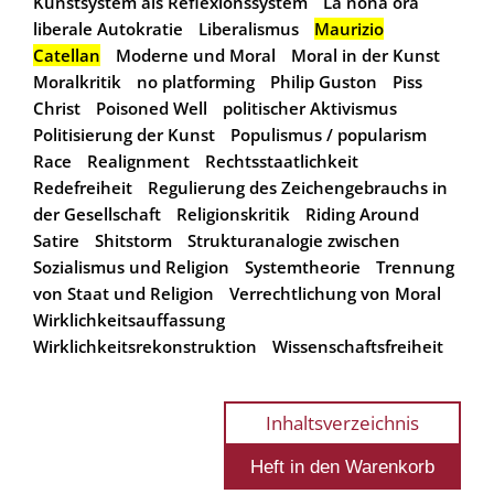
Kunstsystem als Reflexionssystem
La nona ora
liberale Autokratie
Liberalismus
Maurizio
Catellan
Moderne und Moral
Moral in der Kunst
Moralkritik
no platforming
Philip Guston
Piss
Christ
Poisoned Well
politischer Aktivismus
Politisierung der Kunst
Populismus / popularism
Race
Realignment
Rechtsstaatlichkeit
Redefreiheit
Regulierung des Zeichengebrauchs in
der Gesellschaft
Religionskritik
Riding Around
Satire
Shitstorm
Strukturanalogie zwischen
Sozialismus und Religion
Systemtheorie
Trennung
von Staat und Religion
Verrechtlichung von Moral
Wirklichkeitsauffassung
Wirklichkeitsrekonstruktion
Wissenschaftsfreiheit
Inhaltsverzeichnis