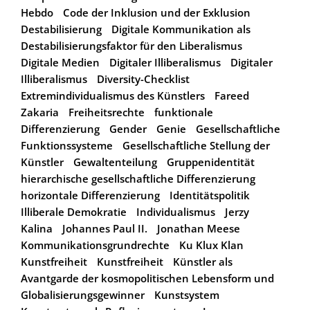
Hebdo
Code der Inklusion und der Exklusion
Destabilisierung
Digitale Kommunikation als
Destabilisierungsfaktor für den Liberalismus
Digitale Medien
Digitaler Illiberalismus
Digitaler
Illiberalismus
Diversity-Checklist
Extremindividualismus des Künstlers
Fareed
Zakaria
Freiheitsrechte
funktionale
Differenzierung
Gender
Genie
Gesellschaftliche
Funktionssysteme
Gesellschaftliche Stellung der
Künstler
Gewaltenteilung
Gruppenidentität
hierarchische gesellschaftliche Differenzierung
horizontale Differenzierung
Identitätspolitik
Illiberale Demokratie
Individualismus
Jerzy
Kalina
Johannes Paul II.
Jonathan Meese
Kommunikationsgrundrechte
Ku Klux Klan
Kunstfreiheit
Kunstfreiheit
Künstler als
Avantgarde der kosmopolitischen Lebensform und
Globalisierungsgewinner
Kunstsystem