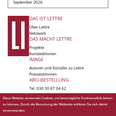
September 2026.
DAS IST LETTRE
FUSSZEILE
Über Lettre
Netzwerk
DAS MACHT LETTRE
Projekte
Kunsteditionen
IMAGE
Autoren und Künstler zu Lettre
Pressestimmen
ABO-BESTELLUNG
Tel.
030 30 87 04 62
vertrieb(at)lettre.de
Diese Website verwendet Cookies, um bestmögliche Funktionalität bieten
zu können. Durch die Benutzung der Webseite erklären Sie sich damit
Copyright © 1988 - 2026 Lettre International. All rights reserved.
einverstanden.
EXTRA
AGB
Abo kündigen
Datenschutz
Impressum
Links
Mediadaten