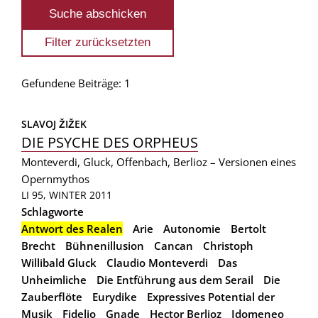
Gefundene Beiträge: 1
SLAVOJ ŽIŽEK
DIE PSYCHE DES ORPHEUS
Monteverdi, Gluck, Offenbach, Berlioz – Versionen eines
Opernmythos
LI 95, WINTER 2011
Schlagworte
Antwort des Realen
Arie
Autonomie
Bertolt
Brecht
Bühnenillusion
Cancan
Christoph
Willibald Gluck
Claudio Monteverdi
Das
Unheimliche
Die Entführung aus dem Serail
Die
Zauberflöte
Eurydike
Expressives Potential der
Musik
Fidelio
Gnade
Hector Berlioz
Idomeneo