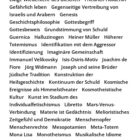
Gefährlich leben
Gegenseitige Vertreibung von
Israelis und Arabern
Genesis
Geschichtsphilosophie
Gottesbegriff
Gottesbeweis
Grundstimmung von Schuld
Guernica
Halluzinogen
Heiner Müller
Höherer
Totemismus
Identifikation mit dem Aggressor
Identifizierung
Imaginäre Gemeinschaft
Immanuel Velikovsky
Isis-Osiris-Motiv
Joachim de
Fiore
Jörg Widmann
Joseph und seine Brüder
Jüdische Tradition
Konstruktion der
Heilsgeschichte
Kontinuum der Schuld
Kosmische
Ereignisse als Himmelstheater
Kosmotheistische
Kultur
Kunst im Stadium des
Individualfetischismus
Libretto
Mars-Venus-
Verbindung
Materie ist Gedächtnis
Melioristisches
Zeitgefühl und Demokratie
Menschenopfer
Menschenrechte
Mesopotamien
Meta-Totem
Mona Lisa
Monotheismus
Musikalische Idiome