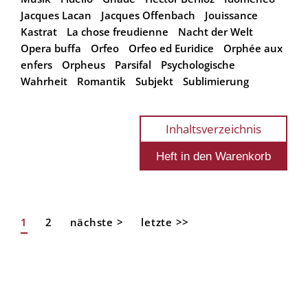
Jacques Lacan
Jacques Offenbach
Jouissance
Kastrat
La chose freudienne
Nacht der Welt
Opera buffa
Orfeo
Orfeo ed Euridice
Orphée aux
enfers
Orpheus
Parsifal
Psychologische
Wahrheit
Romantik
Subjekt
Sublimierung
Inhaltsverzeichnis
Aktuelle
1
Page
2
Nächste
nächste >
Letzte
letzte >>
Seitennummerierung
Seite
Seite
Seite