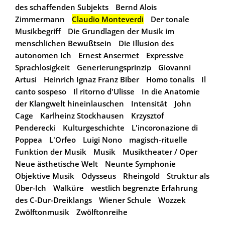
des schaffenden Subjekts
Bernd Alois
Zimmermann
Claudio Monteverdi
Der tonale
Musikbegriff
Die Grundlagen der Musik im
menschlichen Bewußtsein
Die Illusion des
autonomen Ich
Ernest Ansermet
Expressive
Sprachlosigkeit
Generierungsprinzip
Giovanni
Artusi
Heinrich Ignaz Franz Biber
Homo tonalis
Il
canto sospeso
Il ritorno d'Ulisse
In die Anatomie
der Klangwelt hineinlauschen
Intensität
John
Cage
Karlheinz Stockhausen
Krzysztof
Penderecki
Kulturgeschichte
L'incoronazione di
Poppea
L'Orfeo
Luigi Nono
magisch-rituelle
Funktion der Musik
Musik
Musiktheater / Oper
Neue ästhetische Welt
Neunte Symphonie
Objektive Musik
Odysseus
Rheingold
Struktur als
Über-Ich
Walküre
westlich begrenzte Erfahrung
des C-Dur-Dreiklangs
Wiener Schule
Wozzek
Zwölftonmusik
Zwölftonreihe