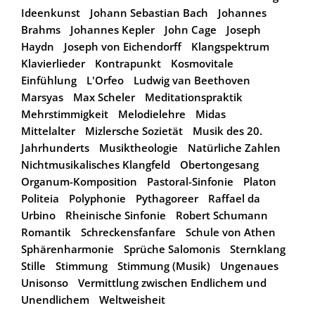
Ideenkunst
Johann Sebastian Bach
Johannes
Brahms
Johannes Kepler
John Cage
Joseph
Haydn
Joseph von Eichendorff
Klangspektrum
Klavierlieder
Kontrapunkt
Kosmovitale
Einfühlung
L'Orfeo
Ludwig van Beethoven
Marsyas
Max Scheler
Meditationspraktik
Mehrstimmigkeit
Melodielehre
Midas
Mittelalter
Mizlersche Sozietät
Musik des 20.
Jahrhunderts
Musiktheologie
Natürliche Zahlen
Nichtmusikalisches Klangfeld
Obertongesang
Organum-Komposition
Pastoral-Sinfonie
Platon
Politeia
Polyphonie
Pythagoreer
Raffael da
Urbino
Rheinische Sinfonie
Robert Schumann
Romantik
Schreckensfanfare
Schule von Athen
Sphärenharmonie
Sprüche Salomonis
Sternklang
Stille
Stimmung
Stimmung (Musik)
Ungenaues
Unisonso
Vermittlung zwischen Endlichem und
Unendlichem
Weltweisheit