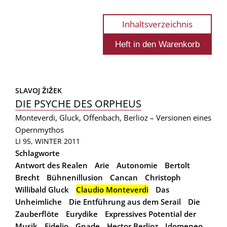
Inhaltsverzeichnis
SLAVOJ ŽIŽEK
DIE PSYCHE DES ORPHEUS
Monteverdi, Gluck, Offenbach, Berlioz – Versionen eines
Opernmythos
LI 95, WINTER 2011
Schlagworte
Antwort des Realen
Arie
Autonomie
Bertolt
Brecht
Bühnenillusion
Cancan
Christoph
Willibald Gluck
Claudio Monteverdi
Das
Unheimliche
Die Entführung aus dem Serail
Die
Zauberflöte
Eurydike
Expressives Potential der
Musik
Fidelio
Gnade
Hector Berlioz
Idomeneo