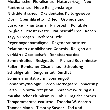
Musikalischer Pluralismus
Naturvertrag
Neo-
Pantheismus
Neue Religionskriege
Nichtidentisches
Okzidentales Kulturgewebe
Oper
Opernlibretto
Orfeo
Orpheus und
Eurydike
Phantasma
Philosoph
Politik der
Ewigkeit
Priesterkaste
Raumschiff Erde
Recep
Tayyip Erdogan
Referent Erde
Regenbogenparadigma
Regenerationsriten
Relationen zur biblischen Genesis
Religion als
verklärte Gesellschaft
Renaissance des
Sonnenkultes
Resignation
Richard Buckminster
Fuller
Römischer Cäsarismus
Schöpfung
Schuldgefühl
Singularität
Sintflut
Sommernachtstraum
Sonnengott
Sonnenmythologie
Sören Kierkegaard
Spaceship
Earth
Spinoza-Rezeption
Sprachverwirrung als
musikalischer Pluralismus
Tabu
Tag des Zornes
Temperamentsausbrüche
Theodor W. Adorno
Thomas Mann
Timothy Snyder
Tod und