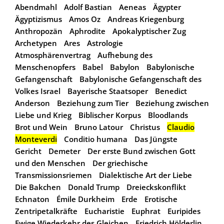
Abendmahl
Adolf Bastian
Aeneas
Ägypter
Ägyptizismus
Amos Oz
Andreas Kriegenburg
Anthropozän
Aphrodite
Apokalyptischer Zug
Archetypen
Ares
Astrologie
Atmosphärenvertrag
Aufhebung des
Menschenopfers
Babel
Babylon
Babylonische
Gefangenschaft
Babylonische Gefangenschaft des
Volkes Israel
Bayerische Staatsoper
Benedict
Anderson
Beziehung zum Tier
Beziehung zwischen
Liebe und Krieg
Biblischer Korpus
Bloodlands
Brot und Wein
Bruno Latour
Christus
Claudio
Monteverdi
Conditio humana
Das Jüngste
Gericht
Demeter
Der erste Bund zwischen Gott
und den Menschen
Der griechische
Transmissionsriemen
Dialektische Art der Liebe
Die Bakchen
Donald Trump
Dreieckskonflikt
Echnaton
Émile Durkheim
Erde
Erotische
Zentripetalkräfte
Eucharistie
Euphrat
Euripides
Ewige Wiederkehr des Gleichen
Friedrich Hölderlin