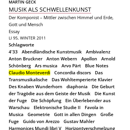
MARTIN GECK
MUSIK ALS SCHWELLENKUNST
Der Komponist – Mittler zwischen Himmel und Erde,
Gott und Mensch
Essay
LI 95, WINTER 2011
Schlagworte
4'33
Abendländische Kunstmusik
Ambivalenz
Anton Bruckner
Anton Webern
Apollon
Arnold
Schönberg
Ars musica
Arvo Pärt
Blue Notes
Claudio Monteverdi
Concordia discors
Das
Transmusikalische
Das Wohltemperierte Klavier
Des Knaben Wunderhorn
diaphonia
Die Geburt
der Tragödie aus dem Geiste der Musik
Die Kunst
der Fuge
Die Schöpfung
Ein Überlebender aus
Warschau
Elektronische Studie II
Favola in
Musica
Geometrie
Gott in allen Dingen
Große
Fuge
Guido von Arezzo
Gustav Mahler
Harmonices Mundi libri V
Horizontverschmelzung