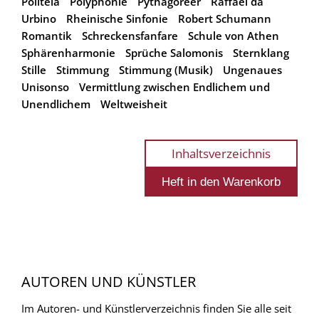
Politeia
Polyphonie
Pythagoreer
Raffael da
Urbino
Rheinische Sinfonie
Robert Schumann
Romantik
Schreckensfanfare
Schule von Athen
Sphärenharmonie
Sprüche Salomonis
Sternklang
Stille
Stimmung
Stimmung (Musik)
Ungenaues
Unisonso
Vermittlung zwischen Endlichem und
Unendlichem
Weltweisheit
Inhaltsverzeichnis
AUTOREN UND KÜNSTLER
Im Autoren- und Künstlerverzeichnis finden Sie alle seit