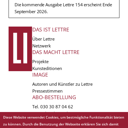
Die kommende Ausgabe Lettre 154 erscheint Ende
September 2026.
DAS IST LETTRE
FUSSZEILE
Über Lettre
Netzwerk
DAS MACHT LETTRE
Projekte
Kunsteditionen
IMAGE
Autoren und Künstler zu Lettre
Pressestimmen
ABO-BESTELLUNG
Tel.
030 30 87 04 62
vertrieb(at)lettre.de
Diese Website verwendet Cookies, um bestmögliche Funktionalität bieten
zu können. Durch die Benutzung der Webseite erklären Sie sich damit