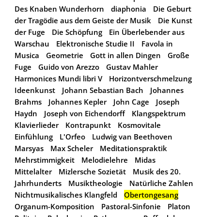
Des Knaben Wunderhorn
diaphonia
Die Geburt
der Tragödie aus dem Geiste der Musik
Die Kunst
der Fuge
Die Schöpfung
Ein Überlebender aus
Warschau
Elektronische Studie II
Favola in
Musica
Geometrie
Gott in allen Dingen
Große
Fuge
Guido von Arezzo
Gustav Mahler
Harmonices Mundi libri V
Horizontverschmelzung
Ideenkunst
Johann Sebastian Bach
Johannes
Brahms
Johannes Kepler
John Cage
Joseph
Haydn
Joseph von Eichendorff
Klangspektrum
Klavierlieder
Kontrapunkt
Kosmovitale
Einfühlung
L'Orfeo
Ludwig van Beethoven
Marsyas
Max Scheler
Meditationspraktik
Mehrstimmigkeit
Melodielehre
Midas
Mittelalter
Mizlersche Sozietät
Musik des 20.
Jahrhunderts
Musiktheologie
Natürliche Zahlen
Nichtmusikalisches Klangfeld
Obertongesang
Organum-Komposition
Pastoral-Sinfonie
Platon