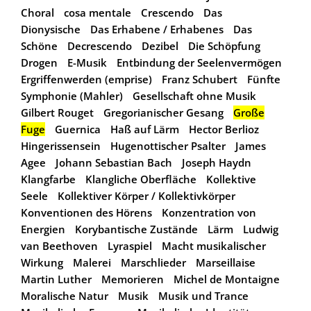
Choral
cosa mentale
Crescendo
Das
Dionysische
Das Erhabene / Erhabenes
Das
Schöne
Decrescendo
Dezibel
Die Schöpfung
Drogen
E-Musik
Entbindung der Seelenvermögen
Ergriffenwerden (emprise)
Franz Schubert
Fünfte
Symphonie (Mahler)
Gesellschaft ohne Musik
Gilbert Rouget
Gregorianischer Gesang
Große
Fuge
Guernica
Haß auf Lärm
Hector Berlioz
Hingerissensein
Hugenottischer Psalter
James
Agee
Johann Sebastian Bach
Joseph Haydn
Klangfarbe
Klangliche Oberfläche
Kollektive
Seele
Kollektiver Körper / Kollektivkörper
Konventionen des Hörens
Konzentration von
Energien
Korybantische Zustände
Lärm
Ludwig
van Beethoven
Lyraspiel
Macht musikalischer
Wirkung
Malerei
Marschlieder
Marseillaise
Martin Luther
Memorieren
Michel de Montaigne
Moralische Natur
Musik
Musik und Trance