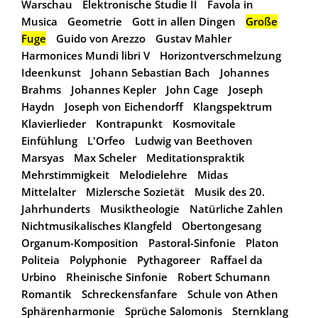
Warschau
Elektronische Studie II
Favola in
Musica
Geometrie
Gott in allen Dingen
Große
Fuge
Guido von Arezzo
Gustav Mahler
Harmonices Mundi libri V
Horizontverschmelzung
Ideenkunst
Johann Sebastian Bach
Johannes
Brahms
Johannes Kepler
John Cage
Joseph
Haydn
Joseph von Eichendorff
Klangspektrum
Klavierlieder
Kontrapunkt
Kosmovitale
Einfühlung
L'Orfeo
Ludwig van Beethoven
Marsyas
Max Scheler
Meditationspraktik
Mehrstimmigkeit
Melodielehre
Midas
Mittelalter
Mizlersche Sozietät
Musik des 20.
Jahrhunderts
Musiktheologie
Natürliche Zahlen
Nichtmusikalisches Klangfeld
Obertongesang
Organum-Komposition
Pastoral-Sinfonie
Platon
Politeia
Polyphonie
Pythagoreer
Raffael da
Urbino
Rheinische Sinfonie
Robert Schumann
Romantik
Schreckensfanfare
Schule von Athen
Sphärenharmonie
Sprüche Salomonis
Sternklang