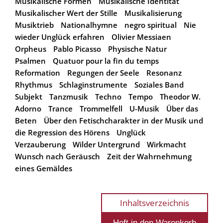
Musikalische Formen
Musikalische Identität
Musikalischer Wert der Stille
Musikalisierung
Musiktrieb
Nationalhymne
negro spiritual
Nie
wieder Unglück erfahren
Olivier Messiaen
Orpheus
Pablo Picasso
Physische Natur
Psalmen
Quatuor pour la fin du temps
Reformation
Regungen der Seele
Resonanz
Rhythmus
Schlaginstrumente
Soziales Band
Subjekt
Tanzmusik
Techno
Tempo
Theodor W.
Adorno
Trance
Trommelfell
U-Musik
Über das
Beten
Über den Fetischcharakter in der Musik und
die Regression des Hörens
Unglück
Verzauberung
Wilder Untergrund
Wirkmacht
Wunsch nach Geräusch
Zeit der Wahrnehmung
eines Gemäldes
Inhaltsverzeichnis