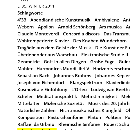
LI 95, WINTER 2011
Schlagworte
4'33
Abendländische Kunstmusik
Ambivalenz
An
Webern
Apollon
Arnold Schönberg
Ars musica
A
Claudio Monteverdi
Concordia discors
Das Transmu
Wohltemperierte Klavier
Des Knaben Wunderhorn
Tragödie aus dem Geiste der Musik
Die Kunst der F
Überlebender aus Warschau
Elektronische Studie II
Geometrie
Gott in allen Dingen
Große Fuge
Guid
Mahler
Harmonices Mundi libri V
Horizontverschm
Sebastian Bach
Johannes Brahms
Johannes Kepler
Joseph von Eichendorff
Klangspektrum
Klavierlied
Kosmovitale Einfühlung
L'Orfeo
Ludwig van Beeth
Scheler
Meditationspraktik
Mehrstimmigkeit
Mel
Mittelalter
Mizlersche Sozietät
Musik des 20. Jahr
Natürliche Zahlen
Nichtmusikalisches Klangfeld
O
Komposition
Pastoral-Sinfonie
Platon
Politeia
Po
Raffael da Urbino
Rheinische Sinfonie
Robert Sch