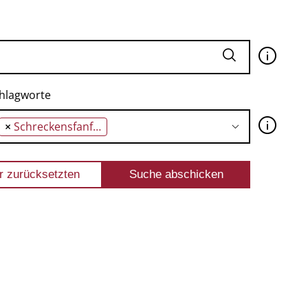
🛈
hlagworte
🛈
×
Schreckensfanfare