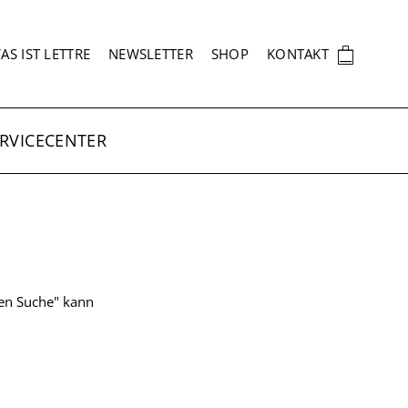
EKUNDÄRNAVIGATION
🛍
AS IST LETTRE
NEWSLETTER
SHOP
KONTAKT
RVICECENTER
ten Suche" kann