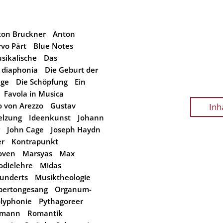
ton Bruckner
Anton
rvo Pärt
Blue Notes
sikalische
Das
diaphonia
Die Geburt der
uge
Die Schöpfung
Ein
Favola in Musica
o von Arezzo
Gustav
Inh
elzung
Ideenkunst
Johann
John Cage
Joseph Haydn
er
Kontrapunkt
oven
Marsyas
Max
odielehre
Midas
hunderts
Musiktheologie
bertongesang
Organum-
lyphonie
Pythagoreer
umann
Romantik