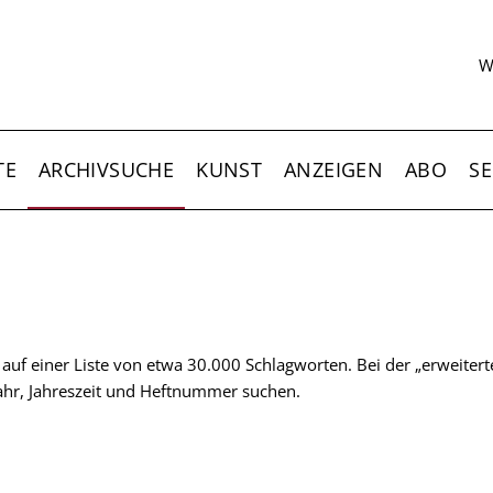
S
W
TE
ARCHIVSUCHE
KUNST
ANZEIGEN
ABO
SE
t auf einer Liste von etwa 30.000 Schlagworten. Bei der „erweiter
 Jahr, Jahreszeit und Heftnummer suchen.