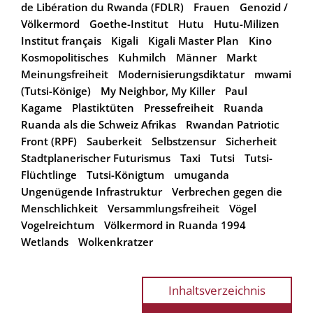
de Libération du Rwanda (FDLR)
Frauen
Genozid /
Völkermord
Goethe-Institut
Hutu
Hutu-Milizen
Institut français
Kigali
Kigali Master Plan
Kino
Kosmopolitisches
Kuhmilch
Männer
Markt
Meinungsfreiheit
Modernisierungsdiktatur
mwami
(Tutsi-Könige)
My Neighbor, My Killer
Paul
Kagame
Plastiktüten
Pressefreiheit
Ruanda
Ruanda als die Schweiz Afrikas
Rwandan Patriotic
Front (RPF)
Sauberkeit
Selbstzensur
Sicherheit
Stadtplanerischer Futurismus
Taxi
Tutsi
Tutsi-
Flüchtlinge
Tutsi-Königtum
umuganda
Ungenügende Infrastruktur
Verbrechen gegen die
Menschlichkeit
Versammlungsfreiheit
Vögel
Vogelreichtum
Völkermord in Ruanda 1994
Wetlands
Wolkenkratzer
Inhaltsverzeichnis