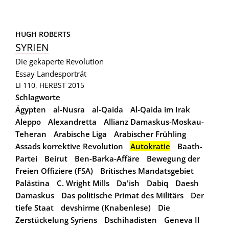
HUGH ROBERTS
SYRIEN
Die gekaperte Revolution
Essay
Landesporträt
LI 110, HERBST 2015
Schlagworte
Ägypten
al-Nusra
al-Qaida
Al-Qaida im Irak
Aleppo
Alexandretta
Allianz Damaskus-Moskau-
Teheran
Arabische Liga
Arabischer Frühling
Assads korrektive Revolution
Autokratie
Baath-
Partei
Beirut
Ben-Barka-Affäre
Bewegung der
Freien Offiziere (FSA)
Britisches Mandatsgebiet
Palästina
C. Wright Mills
Da'ish
Dabiq
Daesh
Damaskus
Das politische Primat des Militärs
Der
tiefe Staat
devshirme (Knabenlese)
Die
Zerstückelung Syriens
Dschihadisten
Geneva II