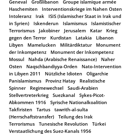
GenevaI
Großlibanon
Groupe islamique armée
Haschemiten
Interventionskriege im Nahen Osten
Intoleranz
Irak
ISIS (Islamischer Staat in Irak und
in Syrien)
Iskenderun
Islamismus
Islamistischer
Terrorismus
Jakobiner
Jerusalem
Katar
Krieg
gegen den Terror
Kurdistan
Latakia
Libanon
Libyen
Mamelucken
Militärdiktatur
Monument
der Inkompetenz
Monument der Inkompetenz
Mossul
Nahda (Arabische Renaissance)
Naher
Osten
Naqschbandiyya-Orden
Nato-Intervention
in Libyen 2011
Nützliche Idioten
Oligarchie
Panislamismus
Provinz Hatay
Realistische
Spinner
Regimewechsel
Saudi-Arabien
Stellvertreterkrieg
Suezkanal
Sykes-Picot-
Abkommen 1916
Syrische Nationalkoalition
Takfiristen
Tartus
tawrith-al-sulta
(Herrschaftstransfer)
Teilung des Irak
Terrorismus
Tunesische Revolution
Türkei
Verstaatlichung des Suez-Kanals 1956