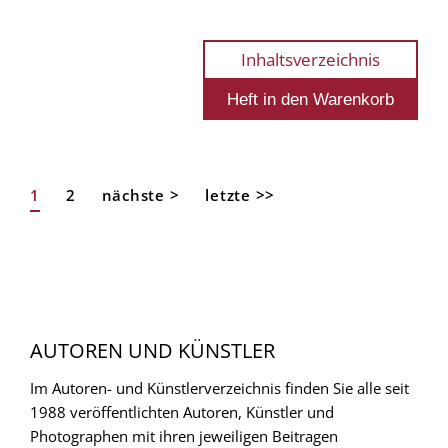
Inhaltsverzeichnis
Aktuelle
1
Page
2
Nächste
nächste >
Letzte
letzte >>
Seitennummerierung
Seite
Seite
Seite
AUTOREN UND KÜNSTLER
Im Autoren- und Künstlerverzeichnis finden Sie alle seit
1988 veröffentlichten Autoren, Künstler und
Photographen mit ihren jeweiligen Beitragen