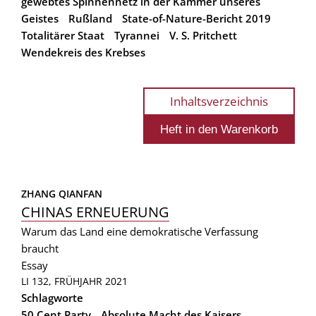
gewebtes Spinnennetz in der Kammer unseres
Geistes
Rußland
State-of-Nature-Bericht 2019
Totalitärer Staat
Tyrannei
V. S. Pritchett
Wendekreis des Krebses
Inhaltsverzeichnis
ZHANG QIANFAN 
CHINAS ERNEUERUNG
Warum das Land eine demokratische Verfassung
braucht
Essay
LI 132, FRÜHJAHR 2021
Schlagworte
50 Cent Party
Absolute Macht des Kaisers