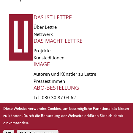
DAS IST LETTRE
FUSSZEILE
Über Lettre
Netzwerk
DAS MACHT LETTRE
Projekte
Kunsteditionen
IMAGE
Autoren und Künstler zu Lettre
Pressestimmen
ABO-BESTELLUNG
Tel.
030 30 87 04 62
vertrieb(at)lettre.de
Diese Website verwendet Cookies, um bestmögliche Funktionalität bieten
zu können. Durch die Benutzung der Webseite erklären Sie sich damit
Copyright © 1988 - 2026 Lettre International. All rights reserved.
einverstanden.
EXTRA
AGB
Abo kündigen
Datenschutz
Impressum
Links
Mediadaten