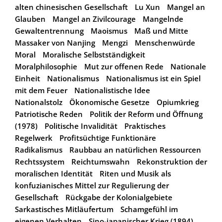
alten chinesischen Gesellschaft
Lu Xun
Mangel an
Glauben
Mangel an Zivilcourage
Mangelnde
Gewaltentrennung
Maoismus
Maß und Mitte
Massaker von Nanjing
Mengzi
Menschenwürde
Moral
Moralische Selbstständigkeit
Moralphilosophie
Mut zur offenen Rede
Nationale
Einheit
Nationalismus
Nationalismus ist ein Spiel
mit dem Feuer
Nationalistische Idee
Nationalstolz
Ökonomische Gesetze
Opiumkrieg
Patriotische Reden
Politik der Reform und Öffnung
(1978)
Politische Invalidität
Praktisches
Regelwerk
Profitsüchtige Funktionäre
Radikalismus
Raubbau an natürlichen Ressourcen
Rechtssystem
Reichtumswahn
Rekonstruktion der
moralischen Identität
Riten und Musik als
konfuzianisches Mittel zur Regulierung der
Gesellschaft
Rückgabe der Kolonialgebiete
Sarkastisches Mitläufertum
Schamgefühl im
eigenen Verhalten
Sino-japanischer Krieg (1894)