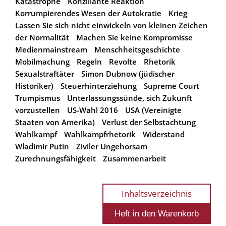
Katastrophe
Konziliante Reaktion
Korrumpierendes Wesen der Autokratie
Krieg
Lassen Sie sich nicht einwickeln von kleinen Zeichen
der Normalität
Machen Sie keine Kompromisse
Medienmainstream
Menschheitsgeschichte
Mobilmachung
Regeln
Revolte
Rhetorik
Sexualstraftäter
Simon Dubnow (jüdischer
Historiker)
Steuerhinterziehung
Supreme Court
Trumpismus
Unterlassungssünde, sich Zukunft
vorzustellen
US-Wahl 2016
USA (Vereinigte
Staaten von Amerika)
Verlust der Selbstachtung
Wahlkampf
Wahlkampfrhetorik
Widerstand
Wladimir Putin
Ziviler Ungehorsam
Zurechnungsfähigkeit
Zusammenarbeit
Inhaltsverzeichnis