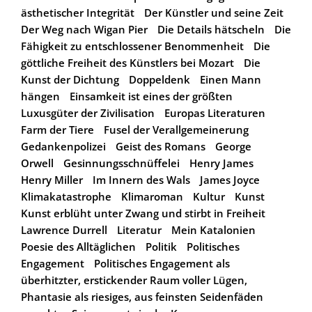
ästhetischer Integrität
Der Künstler und seine Zeit
Der Weg nach Wigan Pier
Die Details hätscheln
Die
Fähigkeit zu entschlossener Benommenheit
Die
göttliche Freiheit des Künstlers bei Mozart
Die
Kunst der Dichtung
Doppeldenk
Einen Mann
hängen
Einsamkeit ist eines der größten
Luxusgüter der Zivilisation
Europas Literaturen
Farm der Tiere
Fusel der Verallgemeinerung
Gedankenpolizei
Geist des Romans
George
Orwell
Gesinnungsschnüffelei
Henry James
Henry Miller
Im Innern des Wals
James Joyce
Klimakatastrophe
Klimaroman
Kultur
Kunst
Kunst erblüht unter Zwang und stirbt in Freiheit
Lawrence Durrell
Literatur
Mein Katalonien
Poesie des Alltäglichen
Politik
Politisches
Engagement
Politisches Engagement als
überhitzter, erstickender Raum voller Lügen,
Phantasie als riesiges, aus feinsten Seidenfäden