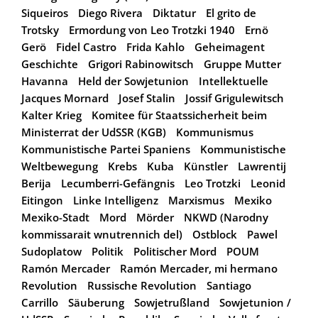
Siqueiros
Diego Rivera
Diktatur
El grito de
Trotsky
Ermordung von Leo Trotzki 1940
Ernö
Gerö
Fidel Castro
Frida Kahlo
Geheimagent
Geschichte
Grigori Rabinowitsch
Gruppe Mutter
Havanna
Held der Sowjetunion
Intellektuelle
Jacques Mornard
Josef Stalin
Jossif Grigulewitsch
Kalter Krieg
Komitee für Staatssicherheit beim
Ministerrat der UdSSR (KGB)
Kommunismus
Kommunistische Partei Spaniens
Kommunistische
Weltbewegung
Krebs
Kuba
Künstler
Lawrentij
Berija
Lecumberri-Gefängnis
Leo Trotzki
Leonid
Eitingon
Linke Intelligenz
Marxismus
Mexiko
Mexiko-Stadt
Mord
Mörder
NKWD (Narodny
kommissarait wnutrennich del)
Ostblock
Pawel
Sudoplatow
Politik
Politischer Mord
POUM
Ramón Mercader
Ramón Mercader, mi hermano
Revolution
Russische Revolution
Santiago
Carrillo
Säuberung
Sowjetrußland
Sowjetunion /