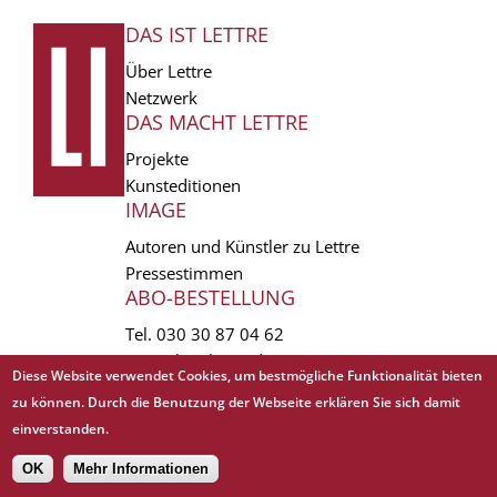
DAS IST LETTRE
FUSSZEILE
Über Lettre
Netzwerk
DAS MACHT LETTRE
Projekte
Kunsteditionen
IMAGE
Autoren und Künstler zu Lettre
Pressestimmen
ABO-BESTELLUNG
Tel.
030 30 87 04 62
vertrieb(at)lettre.de
Diese Website verwendet Cookies, um bestmögliche Funktionalität bieten
zu können. Durch die Benutzung der Webseite erklären Sie sich damit
Copyright © 1988 - 2026 Lettre International. All rights reserved.
einverstanden.
EXTRA
AGB
Abo kündigen
Datenschutz
Impressum
Links
Mediadaten
𝗳
OK
Mehr Informationen
Sitemap