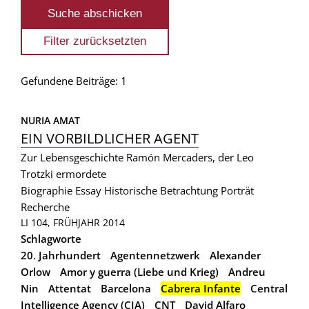
Gefundene Beiträge: 1
NURIA AMAT
EIN VORBILDLICHER AGENT
Zur Lebensgeschichte Ramón Mercaders, der Leo
Trotzki ermordete
Biographie
Essay
Historische Betrachtung
Porträt
Recherche
LI 104, FRÜHJAHR 2014
Schlagworte
20. Jahrhundert
Agentennetzwerk
Alexander
Orlow
Amor y guerra (Liebe und Krieg)
Andreu
Nin
Attentat
Barcelona
Cabrera Infante
Central
Intelligence Agency (CIA)
CNT
David Alfaro