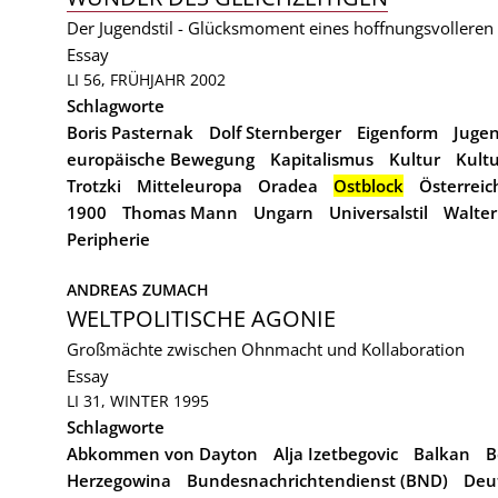
Der Jugendstil - Glücksmoment eines hoffnungsvolleren
Essay
LI 56, FRÜHJAHR 2002
Schlagworte
Boris Pasternak
Dolf Sternberger
Eigenform
Jugen
europäische Bewegung
Kapitalismus
Kultur
Kultu
Trotzki
Mitteleuropa
Oradea
Ostblock
Österreic
1900
Thomas Mann
Ungarn
Universalstil
Walter
Peripherie
ANDREAS ZUMACH
WELTPOLITISCHE AGONIE
Großmächte zwischen Ohnmacht und Kollaboration
Essay
LI 31, WINTER 1995
Schlagworte
Abkommen von Dayton
Alja Izetbegovic
Balkan
B
Herzegowina
Bundesnachrichtendienst (BND)
Deu