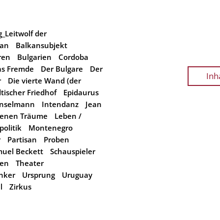
_Leitwolf der
kan
Balkansubjekt
ren
Bulgarien
Cordoba
as Fremde
Der Bulgare
Der
Inh
r
Die vierte Wand (der
ischer Friedhof
Epidaurus
nselmann
Intendanz
Jean
ssenen Träume
Leben /
olitik
Montenegro
r
Partisan
Proben
uel Beckett
Schauspieler
hen
Theater
inker
Ursprung
Uruguay
l
Zirkus