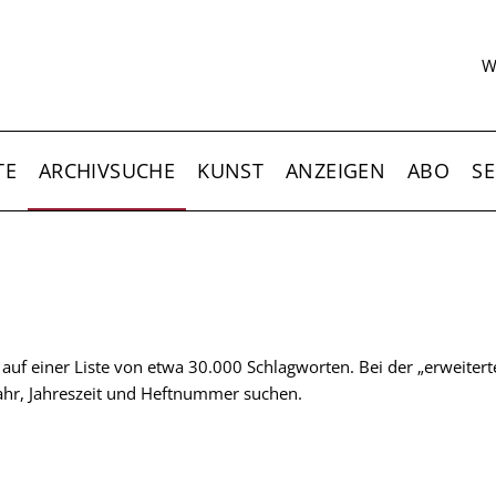
S
W
TE
ARCHIVSUCHE
KUNST
ANZEIGEN
ABO
SE
t auf einer Liste von etwa 30.000 Schlagworten. Bei der „erweiter
 Jahr, Jahreszeit und Heftnummer suchen.