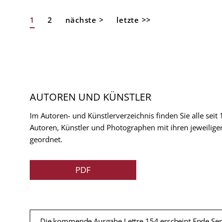
Aktuelle
1
Page
2
Nächste
nächste >
Letzte
letzte >>
Seitennummerierung
Seite
Seite
Seite
AUTOREN UND KÜNSTLER
Im Autoren- und Künstlerverzeichnis finden Sie alle seit
Autoren, Künstler und Photographen mit ihren jeweilige
geordnet.
PDF
Die kommende Ausgabe Lettre 154 erscheint Ende Se