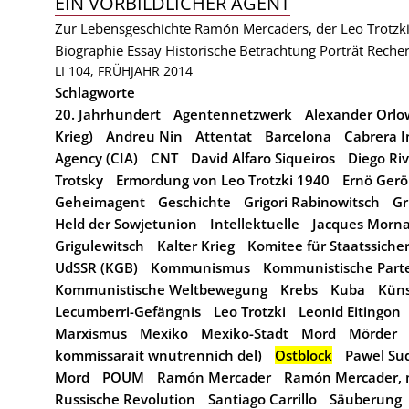
EIN VORBILDLICHER AGENT
Zur Lebensgeschichte Ramón Mercaders, der Leo Trotzk
Biographie
Essay
Historische Betrachtung
Porträt
Reche
LI 104, FRÜHJAHR 2014
Schlagworte
20. Jahrhundert
Agentennetzwerk
Alexander Orlo
Krieg)
Andreu Nin
Attentat
Barcelona
Cabrera I
Agency (CIA)
CNT
David Alfaro Siqueiros
Diego Ri
Trotsky
Ermordung von Leo Trotzki 1940
Ernö Gerö
Geheimagent
Geschichte
Grigori Rabinowitsch
Gr
Held der Sowjetunion
Intellektuelle
Jacques Morn
Grigulewitsch
Kalter Krieg
Komitee für Staatssicher
UdSSR (KGB)
Kommunismus
Kommunistische Parte
Kommunistische Weltbewegung
Krebs
Kuba
Küns
Lecumberri-Gefängnis
Leo Trotzki
Leonid Eitingon
Marxismus
Mexiko
Mexiko-Stadt
Mord
Mörder
kommissarait wnutrennich del)
Ostblock
Pawel Su
Mord
POUM
Ramón Mercader
Ramón Mercader, 
Russische Revolution
Santiago Carrillo
Säuberung