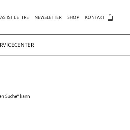
EKUNDÄRNAVIGATION
🛍
AS IST LETTRE
NEWSLETTER
SHOP
KONTAKT
RVICECENTER
ten Suche" kann