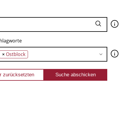
🛈
hlagworte
🛈
×
Ostblock