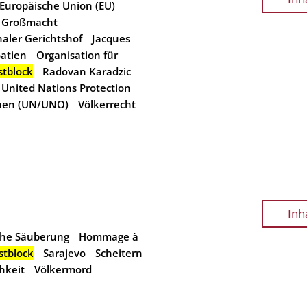
Europäische Union (EU)
Großmacht
naler Gerichtshof
Jacques
atien
Organisation für
stblock
Radovan Karadzic
United Nations Protection
onen (UN/UNO)
Völkerrecht
Inh
che Säuberung
Hommage à
stblock
Sarajevo
Scheitern
hkeit
Völkermord