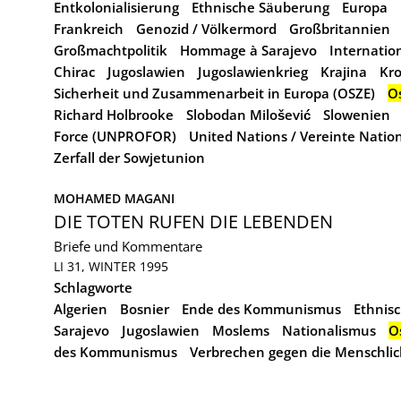
Entkolonialisierung
Ethnische Säuberung
Europa
Frankreich
Genozid / Völkermord
Großbritannien
Großmachtpolitik
Hommage à Sarajevo
Internatio
Chirac
Jugoslawien
Jugoslawienkrieg
Krajina
Kro
Sicherheit und Zusammenarbeit in Europa (OSZE)
O
Richard Holbrooke
Slobodan Milošević
Slowenien
Force (UNPROFOR)
United Nations / Vereinte Nati
Zerfall der Sowjetunion
MOHAMED MAGANI
DIE TOTEN RUFEN DIE LEBENDEN
Briefe und Kommentare
LI 31, WINTER 1995
Schlagworte
Algerien
Bosnier
Ende des Kommunismus
Ethnis
Sarajevo
Jugoslawien
Moslems
Nationalismus
O
des Kommunismus
Verbrechen gegen die Menschlic