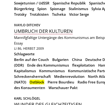
Sowjetunion / UdSSR
Spanische Republik
Spanische
Bürgerkrieg
Spion
Spionage
Stalinismus
Sylvia A
Trotsky
Trotzkisten
Tscheka
Victor Serge
IVAYLO DITCHEV
UMBRUCH DER KULTUREN
Mannifgfaltige Untergänge des Kommunismus am Beispi
Essay
LI 86, HERBST 2009
Schlagworte
Berlin auf der Couch
Bulgarien
China
Deutsche D
(DDR)
Ende des Kommunismus
flexploitation
Han
Kapitalismus
Kommunismus
Kommunistische Part
Schreckensherrschaft
Medienrevolution
North Atl
(NATO)
Ostblock
Pierre Bourdieu
Radio Free Euro
des Konsumenten
Warschauer Pakt
KARL SCHLÖGEL
WUNDER DES GLEICHZEITIGEN