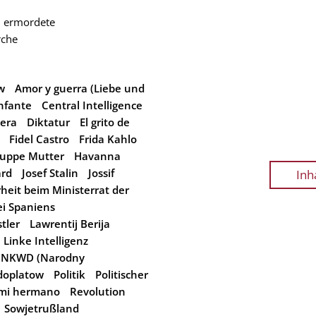
i ermordete
rche
w
Amor y guerra (Liebe und
nfante
Central Intelligence
vera
Diktatur
El grito de
Fidel Castro
Frida Kahlo
uppe Mutter
Havanna
ard
Josef Stalin
Jossif
Inh
heit beim Ministerrat der
i Spaniens
tler
Lawrentij Berija
Linke Intelligenz
NKWD (Narodny
doplatow
Politik
Politischer
mi hermano
Revolution
Sowjetrußland