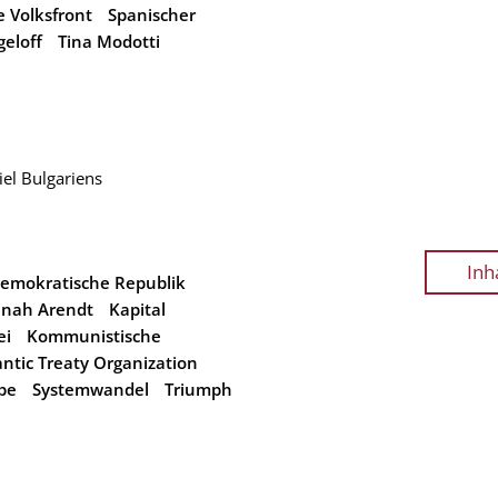
 Volksfront
Spanischer
geloff
Tina Modotti
el Bulgariens
Inh
emokratische Republik
nah Arendt
Kapital
ei
Kommunistische
antic Treaty Organization
pe
Systemwandel
Triumph