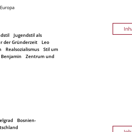
 Europa
Inh
dstil
Jugendstil als
r der Gründerzeit
Leo
h
Realsozialismus
Stil um
 Benjamin
Zentrum und
elgrad
Bosnien-
tschland
Inh