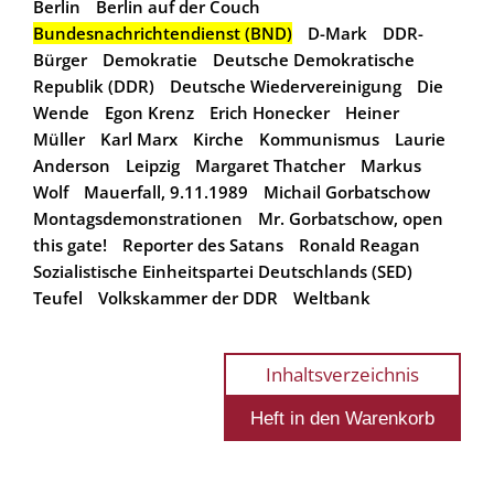
Berlin
Berlin auf der Couch
Bundesnachrichtendienst (BND)
D-Mark
DDR-
Bürger
Demokratie
Deutsche Demokratische
Republik (DDR)
Deutsche Wiedervereinigung
Die
Wende
Egon Krenz
Erich Honecker
Heiner
Müller
Karl Marx
Kirche
Kommunismus
Laurie
Anderson
Leipzig
Margaret Thatcher
Markus
Wolf
Mauerfall, 9.11.1989
Michail Gorbatschow
Montagsdemonstrationen
Mr. Gorbatschow, open
this gate!
Reporter des Satans
Ronald Reagan
Sozialistische Einheitspartei Deutschlands (SED)
Teufel
Volkskammer der DDR
Weltbank
Inhaltsverzeichnis