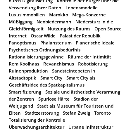
durch Digitalisietung
Kontrolle der Bürger über die
Verwendung ihrer Daten
Lebensmodelle
Luxusimmobilien
Marokko
Mega-Konzerne
Müßiggang
Neobiedermann
Niedersturz in die
Gleichförmigkeit
Nutzung des Raums
Open Source
Internet
Oscar Wilde
Palast der Republik
Panoptismus
Phalansterium
Planerische Ideale
Psychotisches Ordnungsbedürfnis
Rationalisierungsgewinne
Räume der Intimität
Rem Koolhaas
Revanchismus
Robotisierung
Ruinenproduktion
Sandsteintepeten in
Altstadtoptik
Smart City
Smart City als
Geschäftsidee des Spätkapitalismus
Smartifizierung
Soziale und ästhetische Verarmung
der Zentren
Spurlose Härte
Stadion der
Weltjugend
Stadt als Museum für Touristen und
Eliten
Stadtzerstörung
Stefan Zweig
Toronto
Totalisierung der Kontrolle
Überwachungsarchitektur
Urbane Infrastruktur