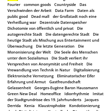
Fourier
common goods
Countryside
Das
Verschwinden der Arbeit
Data Farm
Daten als
public good
Dead mall
der Großstadt noch eine
Verheißung war
Dezentrale Datenspeicher
Dichotomie von öffentlich und privat
Die
autogerechte Stadt
Die datengerechte Stadt
Die
heutige Stadt als Mischung aus Entertainment und
Überwachung
Die letzte Generation
Die
Mononisierung der Welt
Die Seele des Menschen
unter dem Sozialismus
Die Stadt verliert ihr
Versprechen von Anonymität und Freiheit
Die
Vrewandlung von Technik in Natur
Digitalisierung
Elektronische Vernetzung
Eliminatorischer Eifer
Erfahrung und Armut
Gastfreundschaft
Gelassenheit
Georges-Eugène Baron Haussmann
Green New Deal
Homeoffice
Idiorrhythmie
Imitat
der Stadtgrundrisse des 19. Jahrhunderts
Jacques
Derrida
Kenia
Klaustrophobie
Kondotionierung