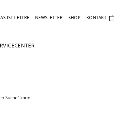
EKUNDÄRNAVIGATION
🛍
AS IST LETTRE
NEWSLETTER
SHOP
KONTAKT
RVICECENTER
ten Suche" kann