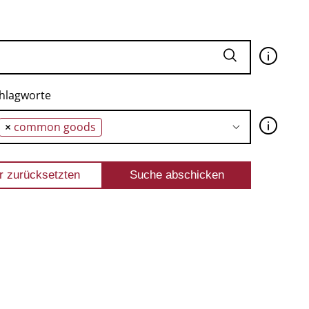
🛈
hlagworte
🛈
×
common goods