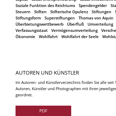
Soziale Funktion des Reichtums
Spendengelder
St
Steuern
Stiften
Stifterische Opulenz
Stiftungen
Stiftungsform
Superstiftungen
Thomas von Aquin
Überbietungswettbewerb
Überfluß
Umverteilung
Verfassungsstaat
Vermögensumverteilung
Versch
Ökonomie
Wohlfahrt
Wohlfahrt der Seele
Wohlst
AUTOREN UND KÜNSTLER
Im Autoren- und Künstlerverzeichnis finden Sie alle seit
Autoren, Künstler und Photographen mit ihren jeweilige
geordnet.
PDF