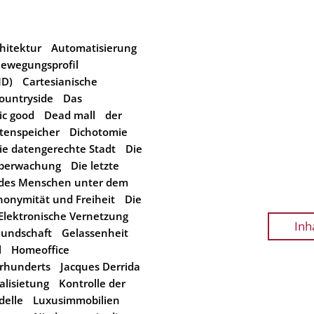
hitektur
Automatisierung
ewegungsprofil
ND)
Cartesianische
ountryside
Das
ic good
Dead mall
der
tenspeicher
Dichotomie
ie datengerechte Stadt
Die
Überwachung
Die letzte
 des Menschen unter dem
Anonymität und Freiheit
Die
Elektronische Vernetzung
Inh
eundschaft
Gelassenheit
l
Homeoffice
hrhunderts
Jacques Derrida
alisietung
Kontrolle der
elle
Luxusimmobilien