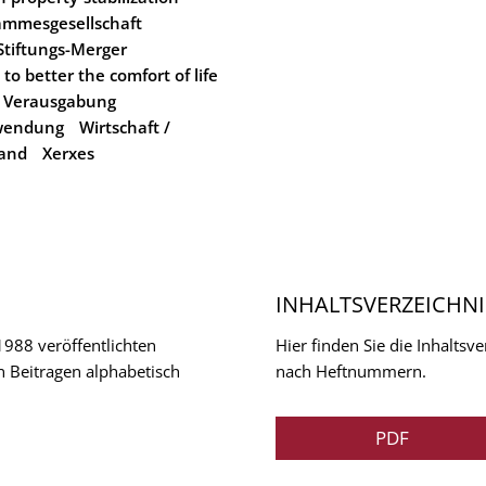
ammesgesellschaft
Stiftungs-Merger
to better the comfort of life
Verausgabung
wendung
Wirtschaft /
and
Xerxes
INHALTSVERZEICHNI
 1988 veröffentlichten
Hier finden Sie die Inhalts
n Beitragen alphabetisch
nach Heftnummern.
PDF