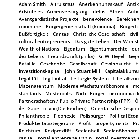
Adam Smith
Altruismus
Anerkennungskauf
Antik
Aristoteles
Armenversorgung
atelos
Athen
Aufm
Avantgardistische Projekte
benevolence
Bereiche
commune
Bürgergemeinschaft (koinonia)
Bürgerl
Bußfertigkeit
Caritas
Christliche Gesellschaft
civi
cultural entrepreneurs
Das gute Leben
Der Wohlst
Wealth of Nations
Eigentum
Eigentumsrechte
eu
des Lebens
Freundschaft (philia)
G. W. Hegel
Geg
Bataille
Geschenke
Gesellschaft
Gewinnsucht
H
Investitionskapital
John Stuart Mill
Kapitalakkumu
Legalität
Legitimität
Leiturgie-System
Liberalismu
Mäzenatentum
Moderne Wachstumsökonomie
mo
standards
Musterpolis
Nicht-Bürger
oeconomia di
Partnerschaften / Public-Private Partnership (PPP)
Ö
der Gabe
oligoi (Die Reichen)
Orientalische Despot
Philanthropie
Pleonexie
Polisbürger
Political Ec
Produktivitätssteigerung
Profit
property rights
Pr
Reichtum
Reziprozität
Seelenheil
Seelenökonomi
capital
social entrepreneurship
social investment i