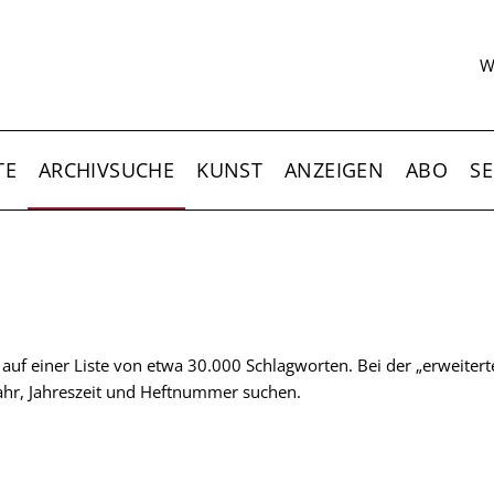
S
W
TE
ARCHIVSUCHE
KUNST
ANZEIGEN
ABO
SE
t auf einer Liste von etwa 30.000 Schlagworten. Bei der „erweiter
 Jahr, Jahreszeit und Heftnummer suchen.