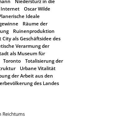
mann
Niedersturz in die
Internet
Oscar Wilde
Planerische Ideale
sgewinne
Räume der
rung
Ruinenproduktion
 City als Geschäftsidee des
etische Verarmung der
tadt als Museum für
Toronto
Totalisierung der
truktur
Urbane Vitalität
bung der Arbeit aus den
erbevölkerung des Landes
en Reichtums