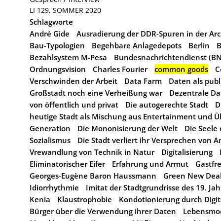
LI 129, SOMMER 2020
Schlagworte
André Gide
Ausradierung der DDR-Spuren in der Arc
Bau-Typologien
Begehbare Anlagedepots
Berlin
B
Bezahlsystem M-Pesa
Bundesnachrichtendienst (B
Ordnungsvision
Charles Fourier
common goods
C
Verschwinden der Arbeit
Data Farm
Daten als publ
Großstadt noch eine Verheißung war
Dezentrale Da
von öffentlich und privat
Die autogerechte Stadt
D
heutige Stadt als Mischung aus Entertainment und 
Generation
Die Mononisierung der Welt
Die Seele
Sozialismus
Die Stadt verliert ihr Versprechen von 
Vrewandlung von Technik in Natur
Digitalisierung
Eliminatorischer Eifer
Erfahrung und Armut
Gastfr
Georges-Eugène Baron Haussmann
Green New Dea
Idiorrhythmie
Imitat der Stadtgrundrisse des 19. Ja
Kenia
Klaustrophobie
Kondotionierung durch Digit
Bürger über die Verwendung ihrer Daten
Lebensmod