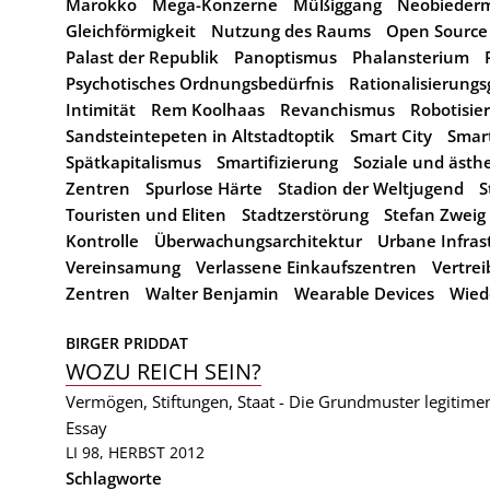
Marokko
Mega-Konzerne
Müßiggang
Neobieder
Gleichförmigkeit
Nutzung des Raums
Open Source 
Palast der Republik
Panoptismus
Phalansterium
Psychotisches Ordnungsbedürfnis
Rationalisierung
Intimität
Rem Koolhaas
Revanchismus
Robotisie
Sandsteintepeten in Altstadtoptik
Smart City
Smart
Spätkapitalismus
Smartifizierung
Soziale und ästh
Zentren
Spurlose Härte
Stadion der Weltjugend
S
Touristen und Eliten
Stadtzerstörung
Stefan Zweig
Kontrolle
Überwachungsarchitektur
Urbane Infras
Vereinsamung
Verlassene Einkaufszentren
Vertrei
Zentren
Walter Benjamin
Wearable Devices
Wied
BIRGER PRIDDAT
WOZU REICH SEIN?
Vermögen, Stiftungen, Staat - Die Grundmuster legitim
Essay
LI 98, HERBST 2012
Schlagworte