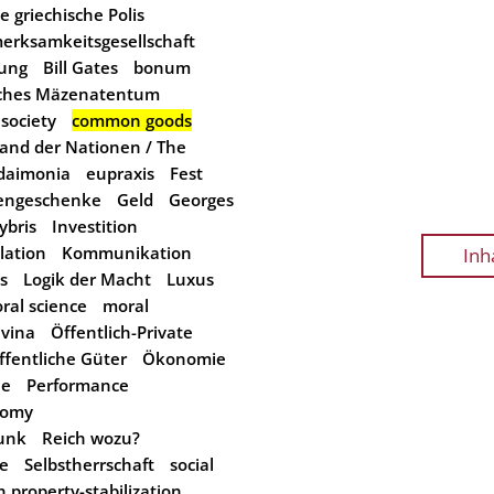
e griechische Polis
erksamkeitsgesellschaft
rung
Bill Gates
bonum
iches Mäzenatentum
l society
common goods
and der Nationen / The
daimonia
eupraxis
Fest
engeschenke
Geld
Georges
ybris
Investition
lation
Kommunikation
Inh
s
Logik der Macht
Luxus
ral science
moral
vina
Öffentlich-Private
ffentliche Güter
Ökonomie
ie
Performance
onomy
unk
Reich wozu?
e
Selbstherrschaft
social
n property-stabilization