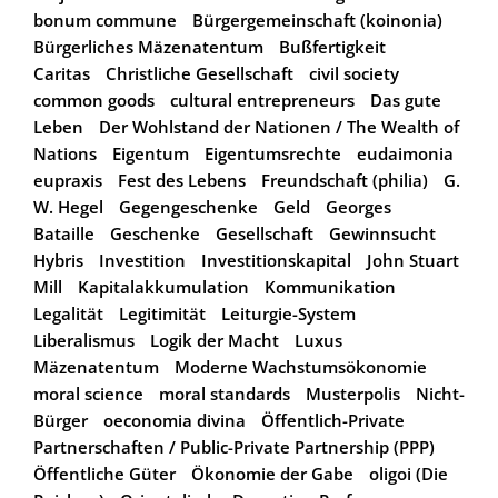
bonum commune
Bürgergemeinschaft (koinonia)
Bürgerliches Mäzenatentum
Bußfertigkeit
Caritas
Christliche Gesellschaft
civil society
common goods
cultural entrepreneurs
Das gute
Leben
Der Wohlstand der Nationen / The Wealth of
Nations
Eigentum
Eigentumsrechte
eudaimonia
eupraxis
Fest des Lebens
Freundschaft (philia)
G.
W. Hegel
Gegengeschenke
Geld
Georges
Bataille
Geschenke
Gesellschaft
Gewinnsucht
Hybris
Investition
Investitionskapital
John Stuart
Mill
Kapitalakkumulation
Kommunikation
Legalität
Legitimität
Leiturgie-System
Liberalismus
Logik der Macht
Luxus
Mäzenatentum
Moderne Wachstumsökonomie
moral science
moral standards
Musterpolis
Nicht-
Bürger
oeconomia divina
Öffentlich-Private
Partnerschaften / Public-Private Partnership (PPP)
Öffentliche Güter
Ökonomie der Gabe
oligoi (Die