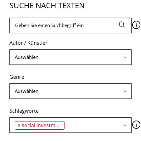
SUCHE NACH TEXTEN
🛈
Autor / Künstler
Genre
Schlagworte
🛈
×
social investment in property-stabilization