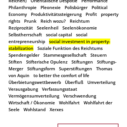
Reichen)
Orientalische Despotie
Performance
Philanthropie
Pleonexie
Polisbürger
Political
Economy
Produktivitätssteigerung
Profit
property
rights
Prunk
Reich wozu?
Reichtum
Reziprozität
Seelenheil
Seelenökonomie
Selbstherrschaft
social capital
social
entrepreneurship
social investment in property-
stabilization
Soziale Funktion des Reichtums
Spendengelder
Stammesgesellschaft
Steuern
Stiften
Stifterische Opulenz
Stiftungen
Stiftungs-
Merger
Stiftungsform
Superstiftungen
Thomas
von Aquin
to better the comfort of life
Überbietungswettbewerb
Überfluß
Umverteilung
Verausgabung
Verfassungsstaat
Vermögensumverteilung
Verschwendung
Wirtschaft / Ökonomie
Wohlfahrt
Wohlfahrt der
Seele
Wohlstand
Xerxes