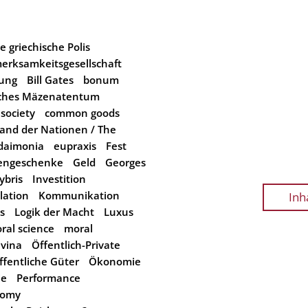
e griechische Polis
erksamkeitsgesellschaft
rung
Bill Gates
bonum
iches Mäzenatentum
l society
common goods
and der Nationen / The
daimonia
eupraxis
Fest
engeschenke
Geld
Georges
ybris
Investition
lation
Kommunikation
Inh
s
Logik der Macht
Luxus
ral science
moral
vina
Öffentlich-Private
ffentliche Güter
Ökonomie
ie
Performance
onomy