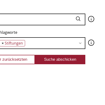
🛈
hlagworte
🛈
×
Stiftungen