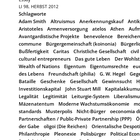
LI 98, HERBST 2012
Schlagworte
Adam Smith
Altruismus
Anerkennungskauf
Antik
Aristoteles
Armenversorgung
atelos
Athen
Aufm
Avantgardistische Projekte
benevolence
Bereiche
commune
Bürgergemeinschaft (koinonia)
Bürgerl
Bußfertigkeit
Caritas
Christliche Gesellschaft
civi
cultural entrepreneurs
Das gute Leben
Der Wohlst
Wealth of Nations
Eigentum
Eigentumsrechte
eu
des Lebens
Freundschaft (philia)
G. W. Hegel
Geg
Bataille
Geschenke
Gesellschaft
Gewinnsucht
H
Investitionskapital
John Stuart Mill
Kapitalakkumu
Legalität
Legitimität
Leiturgie-System
Liberalismu
Mäzenatentum
Moderne Wachstumsökonomie
mo
standards
Musterpolis
Nicht-Bürger
oeconomia di
Partnerschaften / Public-Private Partnership (PPP)
Ö
der Gabe
oligoi (Die Reichen)
Orientalische Despot
Philanthropie
Pleonexie
Polisbürger
Political Ec