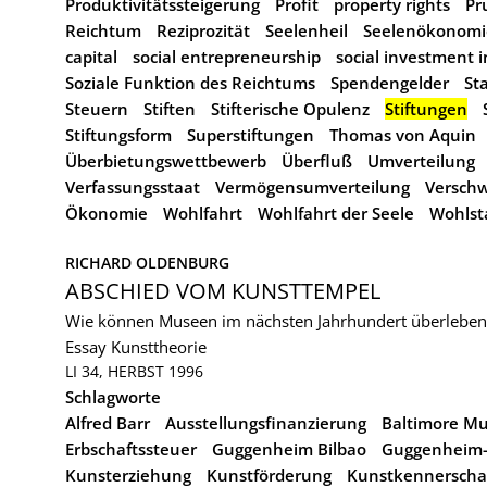
Produktivitätssteigerung
Profit
property rights
Pr
Reichtum
Reziprozität
Seelenheil
Seelenökonomi
capital
social entrepreneurship
social investment i
Soziale Funktion des Reichtums
Spendengelder
St
Steuern
Stiften
Stifterische Opulenz
Stiftungen
Stiftungsform
Superstiftungen
Thomas von Aquin
Überbietungswettbewerb
Überfluß
Umverteilung
Verfassungsstaat
Vermögensumverteilung
Versch
Ökonomie
Wohlfahrt
Wohlfahrt der Seele
Wohlst
RICHARD OLDENBURG
ABSCHIED VOM KUNSTTEMPEL
Wie können Museen im nächsten Jahrhundert überleben
Essay
Kunsttheorie
LI 34, HERBST 1996
Schlagworte
Alfred Barr
Ausstellungsfinanzierung
Baltimore M
Erbschaftssteuer
Guggenheim Bilbao
Guggenheim-
Kunsterziehung
Kunstförderung
Kunstkennerscha