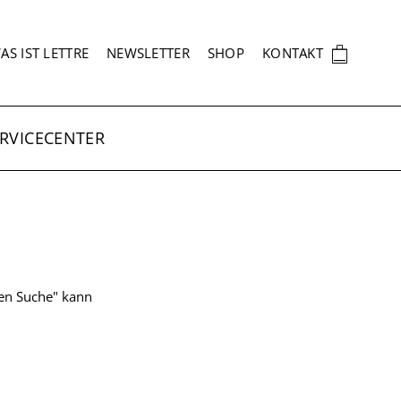
EKUNDÄRNAVIGATION
🛍
AS IST LETTRE
NEWSLETTER
SHOP
KONTAKT
RVICECENTER
ten Suche" kann