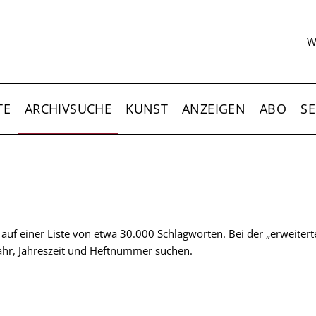
S
W
TE
ARCHIVSUCHE
KUNST
ANZEIGEN
ABO
SE
t auf einer Liste von etwa 30.000 Schlagworten. Bei der „erweiter
 Jahr, Jahreszeit und Heftnummer suchen.