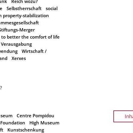
unk
Reich wozu?
e
Selbstherrschaft
social
n property-stabilization
ammesgesellschaft
Stiftungs-Merger
to better the comfort of life
Verausgabung
wendung
Wirtschaft /
and
Xerxes
?
useum
Centre Pompidou
Inh
Foundation
High Museum
ft
Kunstschenkung