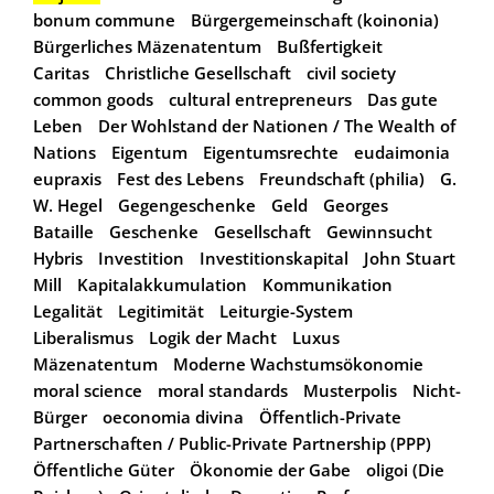
bonum commune
Bürgergemeinschaft (koinonia)
Bürgerliches Mäzenatentum
Bußfertigkeit
Caritas
Christliche Gesellschaft
civil society
common goods
cultural entrepreneurs
Das gute
Leben
Der Wohlstand der Nationen / The Wealth of
Nations
Eigentum
Eigentumsrechte
eudaimonia
eupraxis
Fest des Lebens
Freundschaft (philia)
G.
W. Hegel
Gegengeschenke
Geld
Georges
Bataille
Geschenke
Gesellschaft
Gewinnsucht
Hybris
Investition
Investitionskapital
John Stuart
Mill
Kapitalakkumulation
Kommunikation
Legalität
Legitimität
Leiturgie-System
Liberalismus
Logik der Macht
Luxus
Mäzenatentum
Moderne Wachstumsökonomie
moral science
moral standards
Musterpolis
Nicht-
Bürger
oeconomia divina
Öffentlich-Private
Partnerschaften / Public-Private Partnership (PPP)
Öffentliche Güter
Ökonomie der Gabe
oligoi (Die