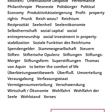
Reichen)
Orientalische Despotie
Performance
Philanthropie
Pleonexie
Polisbürger
Political
Economy
Produktivitätssteigerung
Profit
property
rights
Prunk
Reich wozu?
Reichtum
Reziprozität
Seelenheil
Seelenökonomie
Selbstherrschaft
social capital
social
entrepreneurship
social investment in property-
stabilization
Soziale Funktion des Reichtums
Spendengelder
Stammesgesellschaft
Steuern
Stiften
Stifterische Opulenz
Stiftungen
Stiftungs-
Merger
Stiftungsform
Superstiftungen
Thomas
von Aquin
to better the comfort of life
Überbietungswettbewerb
Überfluß
Umverteilung
Verausgabung
Verfassungsstaat
Vermögensumverteilung
Verschwendung
Wirtschaft / Ökonomie
Wohlfahrt
Wohlfahrt der
Seele
Wohlstand
Xerxes