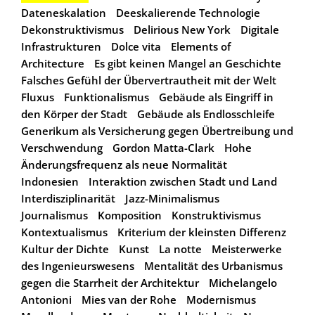
Dateneskalation
Deeskalierende Technologie
Dekonstruktivismus
Delirious New York
Digitale
Infrastrukturen
Dolce vita
Elements of
Architecture
Es gibt keinen Mangel an Geschichte
Falsches Gefühl der Übervertrautheit mit der Welt
Fluxus
Funktionalismus
Gebäude als Eingriff in
den Körper der Stadt
Gebäude als Endlosschleife
Generikum als Versicherung gegen Übertreibung und
Verschwendung
Gordon Matta-Clark
Hohe
Änderungsfrequenz als neue Normalität
Indonesien
Interaktion zwischen Stadt und Land
Interdisziplinarität
Jazz-Minimalismus
Journalismus
Komposition
Konstruktivismus
Kontextualismus
Kriterium der kleinsten Differenz
Kultur der Dichte
Kunst
La notte
Meisterwerke
des Ingenieurswesens
Mentalität des Urbanismus
gegen die Starrheit der Architektur
Michelangelo
Antonioni
Mies van der Rohe
Modernismus