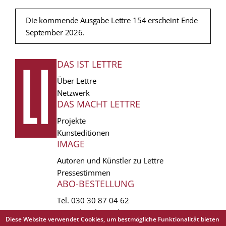
Die kommende Ausgabe Lettre 154 erscheint Ende
September 2026.
DAS IST LETTRE
FUSSZEILE
Über Lettre
Netzwerk
DAS MACHT LETTRE
Projekte
Kunsteditionen
IMAGE
Autoren und Künstler zu Lettre
Pressestimmen
ABO-BESTELLUNG
Tel.
030 30 87 04 62
vertrieb(at)lettre.de
Diese Website verwendet Cookies, um bestmögliche Funktionalität bieten