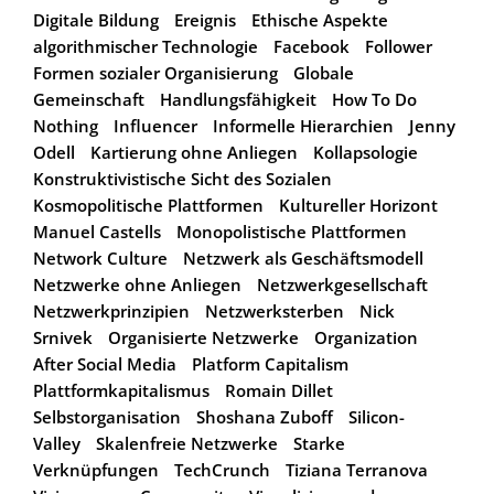
Digitale Bildung
Ereignis
Ethische Aspekte
algorithmischer Technologie
Facebook
Follower
Formen sozialer Organisierung
Globale
Gemeinschaft
Handlungsfähigkeit
How To Do
Nothing
Influencer
Informelle Hierarchien
Jenny
Odell
Kartierung ohne Anliegen
Kollapsologie
Konstruktivistische Sicht des Sozialen
Kosmopolitische Plattformen
Kultureller Horizont
Manuel Castells
Monopolistische Plattformen
Network Culture
Netzwerk als Geschäftsmodell
Netzwerke ohne Anliegen
Netzwerkgesellschaft
Netzwerkprinzipien
Netzwerksterben
Nick
Srnivek
Organisierte Netzwerke
Organization
After Social Media
Platform Capitalism
Plattformkapitalismus
Romain Dillet
Selbstorganisation
Shoshana Zuboff
Silicon-
Valley
Skalenfreie Netzwerke
Starke
Verknüpfungen
TechCrunch
Tiziana Terranova