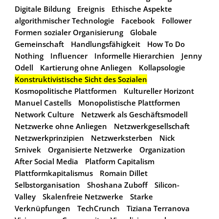
Digitale Bildung
Ereignis
Ethische Aspekte
algorithmischer Technologie
Facebook
Follower
Formen sozialer Organisierung
Globale
Gemeinschaft
Handlungsfähigkeit
How To Do
Nothing
Influencer
Informelle Hierarchien
Jenny
Odell
Kartierung ohne Anliegen
Kollapsologie
Konstruktivistische Sicht des Sozialen
Kosmopolitische Plattformen
Kultureller Horizont
Manuel Castells
Monopolistische Plattformen
Network Culture
Netzwerk als Geschäftsmodell
Netzwerke ohne Anliegen
Netzwerkgesellschaft
Netzwerkprinzipien
Netzwerksterben
Nick
Srnivek
Organisierte Netzwerke
Organization
After Social Media
Platform Capitalism
Plattformkapitalismus
Romain Dillet
Selbstorganisation
Shoshana Zuboff
Silicon-
Valley
Skalenfreie Netzwerke
Starke
Verknüpfungen
TechCrunch
Tiziana Terranova