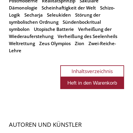
Postmoderne
Realitätsprinzip
Säkulare
Dämonologie
Scheinhaftigkeit der Welt
Schizo-
Logik
Secharja
Seleukiden
Störung der
symbolischen Ordnung
Sündenbockritual
symbolon
Utopische Batterie
Verheißung der
Wiederauferstehung
Verheißung des Seelenheils
Weltrettung
Zeus Olympios
Zion
Zwei-Reiche-
Lehre
Inhaltsverzeichnis
AUTOREN UND KÜNSTLER