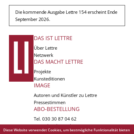
Die kommende Ausgabe Lettre 154 erscheint Ende
September 2026.
DAS IST LETTRE
FUSSZEILE
Über Lettre
Netzwerk
DAS MACHT LETTRE
Projekte
Kunsteditionen
IMAGE
Autoren und Künstler zu Lettre
Pressestimmen
ABO-BESTELLUNG
Tel.
030 30 87 04 62
vertrieb(at)lettre.de
Diese Website verwendet Cookies, um bestmögliche Funktionalität bieten