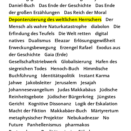
Daniel-Buch
Das Ende der Geschichte
Das Ende
der großen Erzählungen
Das Reich der Moral
Depontenzierung des weltlichen Herrschers
Der
Mensch als wahre Naturkatastrophe
diabolon
Die
Erfindung des Teufels
Die Welt retten
digital
natives
Dualismus
Eleazar
Erlösungsgewißheit
Erweckungsbewegung
Erzengel Rafael
Exodus aus
der Geschichte
Gaia (Erde)
Gesellschaftstriebwerk
Globalisierung
Hafen des
siegreichen Todes
Henoch-Buch
Himmlische
Buchführung
Identitätspolitik
Instant Karma
Jahwe
Jakobsleiter
Jerusalem
Jesajah
Johannesevangelium
Judas Makkabäus
Jüdische
Reinheitsgebote
Jüdischer Bürgerkrieg
Jüngstes
Gericht
Kognitive Dissonanz
Logik der Eskalation
Macht der Fiktion
Makkabäer-Buch
Märtyrertum
metaphysischer Projektor
Nebukadnezar
No
Future
Panhellenismus
pharmakos