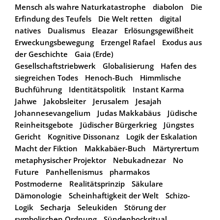
Mensch als wahre Naturkatastrophe
diabolon
Die
Erfindung des Teufels
Die Welt retten
digital
natives
Dualismus
Eleazar
Erlösungsgewißheit
Erweckungsbewegung
Erzengel Rafael
Exodus aus
der Geschichte
Gaia (Erde)
Gesellschaftstriebwerk
Globalisierung
Hafen des
siegreichen Todes
Henoch-Buch
Himmlische
Buchführung
Identitätspolitik
Instant Karma
Jahwe
Jakobsleiter
Jerusalem
Jesajah
Johannesevangelium
Judas Makkabäus
Jüdische
Reinheitsgebote
Jüdischer Bürgerkrieg
Jüngstes
Gericht
Kognitive Dissonanz
Logik der Eskalation
Macht der Fiktion
Makkabäer-Buch
Märtyrertum
metaphysischer Projektor
Nebukadnezar
No
Future
Panhellenismus
pharmakos
Postmoderne
Realitätsprinzip
Säkulare
Dämonologie
Scheinhaftigkeit der Welt
Schizo-
Logik
Secharja
Seleukiden
Störung der
symbolischen Ordnung
Sündenbockritual