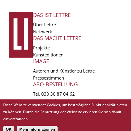
DAS IST LETTRE
FUSSZEILE
Über Lettre
Netzwerk
DAS MACHT LETTRE
Projekte
Kunsteditionen
IMAGE
Autoren und Künstler zu Lettre
Pressestimmen
ABO-BESTELLUNG
Tel.
030 30 87 04 62
vertrieb(at)lettre.de
Diese Website verwendet Cookies, um bestmögliche Funktionalität bieten
zu können. Durch die Benutzung der Webseite erklären Sie sich damit
Copyright © 1988 - 2026 Lettre International. All rights reserved.
einverstanden.
EXTRA
AGB
Abo kündigen
Datenschutz
Impressum
Links
Mediadaten
𝗳
OK
Mehr Informationen