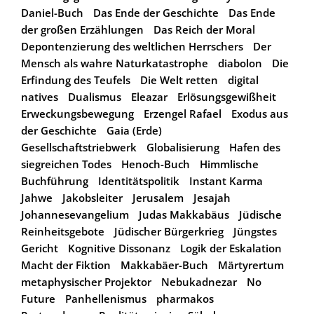
Daniel-Buch
Das Ende der Geschichte
Das Ende
der großen Erzählungen
Das Reich der Moral
Depontenzierung des weltlichen Herrschers
Der
Mensch als wahre Naturkatastrophe
diabolon
Die
Erfindung des Teufels
Die Welt retten
digital
natives
Dualismus
Eleazar
Erlösungsgewißheit
Erweckungsbewegung
Erzengel Rafael
Exodus aus
der Geschichte
Gaia (Erde)
Gesellschaftstriebwerk
Globalisierung
Hafen des
siegreichen Todes
Henoch-Buch
Himmlische
Buchführung
Identitätspolitik
Instant Karma
Jahwe
Jakobsleiter
Jerusalem
Jesajah
Johannesevangelium
Judas Makkabäus
Jüdische
Reinheitsgebote
Jüdischer Bürgerkrieg
Jüngstes
Gericht
Kognitive Dissonanz
Logik der Eskalation
Macht der Fiktion
Makkabäer-Buch
Märtyrertum
metaphysischer Projektor
Nebukadnezar
No
Future
Panhellenismus
pharmakos