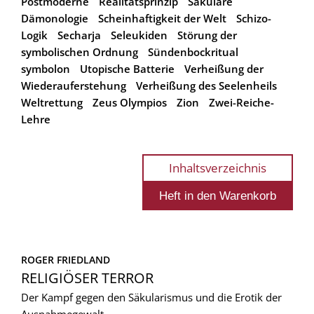
Postmoderne
Realitätsprinzip
Säkulare
Dämonologie
Scheinhaftigkeit der Welt
Schizo-
Logik
Secharja
Seleukiden
Störung der
symbolischen Ordnung
Sündenbockritual
symbolon
Utopische Batterie
Verheißung der
Wiederauferstehung
Verheißung des Seelenheils
Weltrettung
Zeus Olympios
Zion
Zwei-Reiche-
Lehre
Inhaltsverzeichnis
ROGER FRIEDLAND
RELIGIÖSER TERROR
Der Kampf gegen den Säkularismus und die Erotik der
Ausnahmegewalt