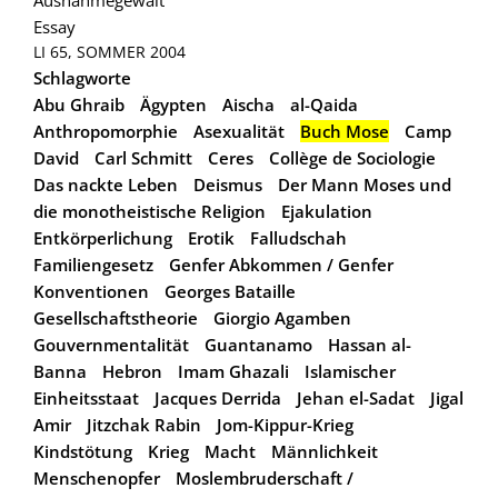
Essay
LI 65, SOMMER 2004
Schlagworte
Abu Ghraib
Ägypten
Aischa
al-Qaida
Anthropomorphie
Asexualität
Buch Mose
Camp
David
Carl Schmitt
Ceres
Collège de Sociologie
Das nackte Leben
Deismus
Der Mann Moses und
die monotheistische Religion
Ejakulation
Entkörperlichung
Erotik
Falludschah
Familiengesetz
Genfer Abkommen / Genfer
Konventionen
Georges Bataille
Gesellschaftstheorie
Giorgio Agamben
Gouvernmentalität
Guantanamo
Hassan al-
Banna
Hebron
Imam Ghazali
Islamischer
Einheitsstaat
Jacques Derrida
Jehan el-Sadat
Jigal
Amir
Jitzchak Rabin
Jom-Kippur-Krieg
Kindstötung
Krieg
Macht
Männlichkeit
Menschenopfer
Moslembruderschaft /