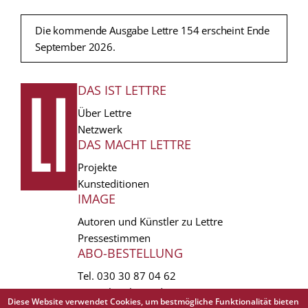
Die kommende Ausgabe Lettre 154 erscheint Ende
September 2026.
DAS IST LETTRE
FUSSZEILE
Über Lettre
Netzwerk
DAS MACHT LETTRE
Projekte
Kunsteditionen
IMAGE
Autoren und Künstler zu Lettre
Pressestimmen
ABO-BESTELLUNG
Tel.
030 30 87 04 62
vertrieb(at)lettre.de
Diese Website verwendet Cookies, um bestmögliche Funktionalität bieten