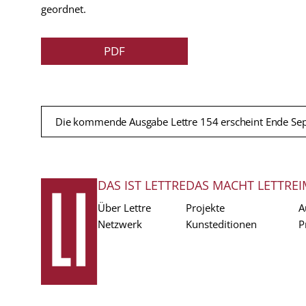
geordnet.
PDF
Die kommende Ausgabe Lettre 154 erscheint Ende Se
DAS IST LETTRE
DAS MACHT LETTRE
I
FUSSZEILE
Über Lettre
Projekte
A
Netzwerk
Kunsteditionen
P