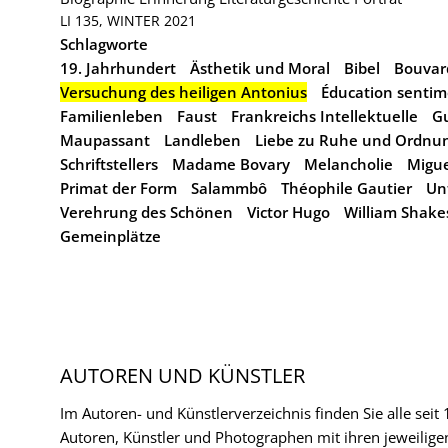
LI 135, WINTER 2021
Schlagworte
19. Jahrhundert
Ästhetik und Moral
Bibel
Bouvar
Versuchung des heiligen Antonius
Éducation sentim
Familienleben
Faust
Frankreichs Intellektuelle
Gu
Maupassant
Landleben
Liebe zu Ruhe und Ordnu
Schriftstellers
Madame Bovary
Melancholie
Migue
Primat der Form
Salammbô
Théophile Gautier
Un
Verehrung des Schönen
Victor Hugo
William Shake
Gemeinplätze
AUTOREN UND KÜNSTLER
Im Autoren- und Künstlerverzeichnis finden Sie alle seit
Autoren, Künstler und Photographen mit ihren jeweilige