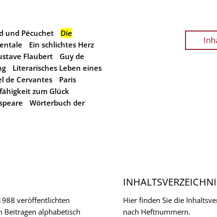
d und Pécuchet
Die
Inh
entale
Ein schlichtes Herz
stave Flaubert
Guy de
ng
Literarisches Leben eines
l de Cervantes
Paris
fähigkeit zum Glück
speare
Wörterbuch der
INHALTSVERZEICHNI
 1988 veröffentlichten
Hier finden Sie die Inhalts
n Beitragen alphabetisch
nach Heftnummern.