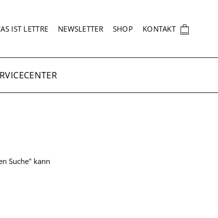
EKUNDÄRNAVIGATION
🛍
AS IST LETTRE
NEWSLETTER
SHOP
KONTAKT
RVICECENTER
ten Suche" kann