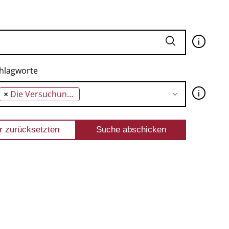
🛈
hlagworte
🛈
×
Die Versuchung des heiligen Antonius