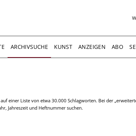
S
W
TE
ARCHIVSUCHE
KUNST
ANZEIGEN
ABO
SE
t auf einer Liste von etwa 30.000 Schlagworten. Bei der „erweiter
 Jahr, Jahreszeit und Heftnummer suchen.