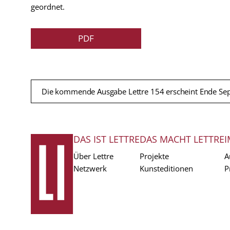
geordnet.
PDF
Die kommende Ausgabe Lettre 154 erscheint Ende Se
DAS IST LETTRE
DAS MACHT LETTRE
I
FUSSZEILE
Über Lettre
Projekte
A
Netzwerk
Kunsteditionen
P