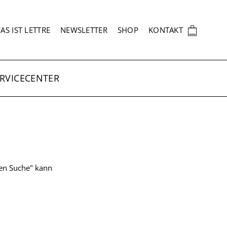
EKUNDÄRNAVIGATION
🛍
AS IST LETTRE
NEWSLETTER
SHOP
KONTAKT
RVICECENTER
ten Suche" kann