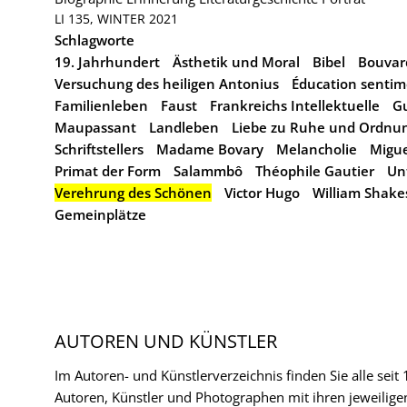
LI 135, WINTER 2021
Schlagworte
19. Jahrhundert
Ästhetik und Moral
Bibel
Bouvar
Versuchung des heiligen Antonius
Éducation sentim
Familienleben
Faust
Frankreichs Intellektuelle
Gu
Maupassant
Landleben
Liebe zu Ruhe und Ordnu
Schriftstellers
Madame Bovary
Melancholie
Migue
Primat der Form
Salammbô
Théophile Gautier
Un
Verehrung des Schönen
Victor Hugo
William Shake
Gemeinplätze
AUTOREN UND KÜNSTLER
Im Autoren- und Künstlerverzeichnis finden Sie alle seit
Autoren, Künstler und Photographen mit ihren jeweilige