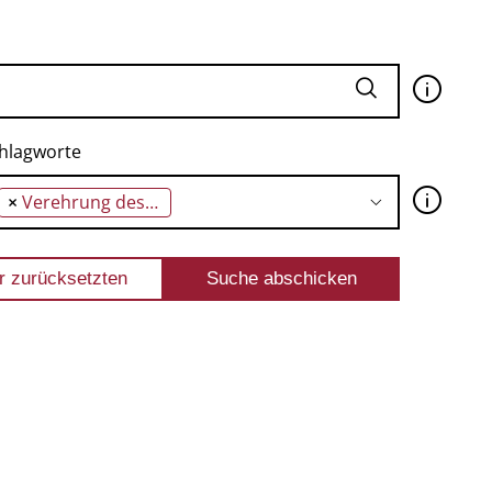
🛈
hlagworte
🛈
×
Verehrung des Schönen