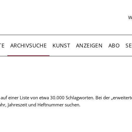
S
W
TE
ARCHIVSUCHE
KUNST
ANZEIGEN
ABO
SE
t auf einer Liste von etwa 30.000 Schlagworten. Bei der „erweiter
 Jahr, Jahreszeit und Heftnummer suchen.