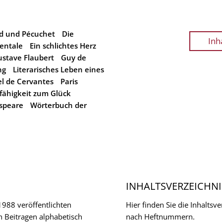
d und Pécuchet
Die
Inh
entale
Ein schlichtes Herz
stave Flaubert
Guy de
ng
Literarisches Leben eines
l de Cervantes
Paris
fähigkeit zum Glück
speare
Wörterbuch der
INHALTSVERZEICHNI
 1988 veröffentlichten
Hier finden Sie die Inhalts
n Beitragen alphabetisch
nach Heftnummern.