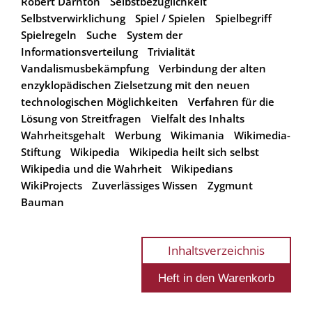
Robert Darnton
Selbstbezüglichkeit
Selbstverwirklichung
Spiel / Spielen
Spielbegriff
Spielregeln
Suche
System der
Informationsverteilung
Trivialität
Vandalismusbekämpfung
Verbindung der alten
enzyklopädischen Zielsetzung mit den neuen
technologischen Möglichkeiten
Verfahren für die
Lösung von Streitfragen
Vielfalt des Inhalts
Wahrheitsgehalt
Werbung
Wikimania
Wikimedia-
Stiftung
Wikipedia
Wikipedia heilt sich selbst
Wikipedia und die Wahrheit
Wikipedians
WikiProjects
Zuverlässiges Wissen
Zygmunt
Bauman
Inhaltsverzeichnis