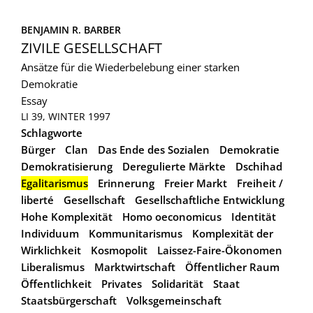
BENJAMIN R. BARBER
ZIVILE GESELLSCHAFT
Ansätze für die Wiederbelebung einer starken
Demokratie
Essay
LI 39, WINTER 1997
Schlagworte
Bürger
Clan
Das Ende des Sozialen
Demokratie
Demokratisierung
Deregulierte Märkte
Dschihad
Egalitarismus
Erinnerung
Freier Markt
Freiheit /
liberté
Gesellschaft
Gesellschaftliche Entwicklung
Hohe Komplexität
Homo oeconomicus
Identität
Individuum
Kommunitarismus
Komplexität der
Wirklichkeit
Kosmopolit
Laissez-Faire-Ökonomen
Liberalismus
Marktwirtschaft
Öffentlicher Raum
Öffentlichkeit
Privates
Solidarität
Staat
Staatsbürgerschaft
Volksgemeinschaft