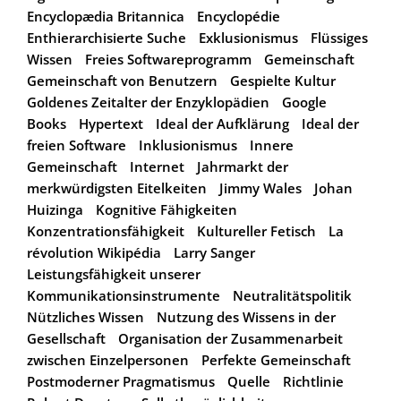
Encyclopædia Britannica
Encyclopédie
Enthierarchisierte Suche
Exklusionismus
Flüssiges
Wissen
Freies Softwareprogramm
Gemeinschaft
Gemeinschaft von Benutzern
Gespielte Kultur
Goldenes Zeitalter der Enzyklopädien
Google
Books
Hypertext
Ideal der Aufklärung
Ideal der
freien Software
Inklusionismus
Innere
Gemeinschaft
Internet
Jahrmarkt der
merkwürdigsten Eitelkeiten
Jimmy Wales
Johan
Huizinga
Kognitive Fähigkeiten
Konzentrationsfähigkeit
Kultureller Fetisch
La
révolution Wikipédia
Larry Sanger
Leistungsfähigkeit unserer
Kommunikationsinstrumente
Neutralitätspolitik
Nützliches Wissen
Nutzung des Wissens in der
Gesellschaft
Organisation der Zusammenarbeit
zwischen Einzelpersonen
Perfekte Gemeinschaft
Postmoderner Pragmatismus
Quelle
Richtlinie