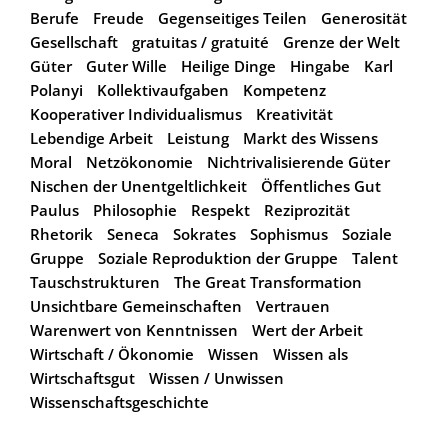
Berufe
Freude
Gegenseitiges Teilen
Generosität
Gesellschaft
gratuitas / gratuité
Grenze der Welt
Güter
Guter Wille
Heilige Dinge
Hingabe
Karl
Polanyi
Kollektivaufgaben
Kompetenz
Kooperativer Individualismus
Kreativität
Lebendige Arbeit
Leistung
Markt des Wissens
Moral
Netzökonomie
Nichtrivalisierende Güter
Nischen der Unentgeltlichkeit
Öffentliches Gut
Paulus
Philosophie
Respekt
Reziprozität
Rhetorik
Seneca
Sokrates
Sophismus
Soziale
Gruppe
Soziale Reproduktion der Gruppe
Talent
Tauschstrukturen
The Great Transformation
Unsichtbare Gemeinschaften
Vertrauen
Warenwert von Kenntnissen
Wert der Arbeit
Wirtschaft / Ökonomie
Wissen
Wissen als
Wirtschaftsgut
Wissen / Unwissen
Wissenschaftsgeschichte