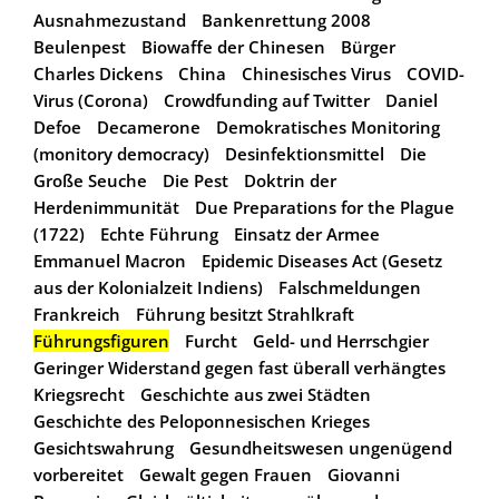
Ausnahmezustand
Bankenrettung 2008
Beulenpest
Biowaffe der Chinesen
Bürger
Charles Dickens
China
Chinesisches Virus
COVID-
Virus (Corona)
Crowdfunding auf Twitter
Daniel
Defoe
Decamerone
Demokratisches Monitoring
(monitory democracy)
Desinfektionsmittel
Die
Große Seuche
Die Pest
Doktrin der
Herdenimmunität
Due Preparations for the Plague
(1722)
Echte Führung
Einsatz der Armee
Emmanuel Macron
Epidemic Diseases Act (Gesetz
aus der Kolonialzeit Indiens)
Falschmeldungen
Frankreich
Führung besitzt Strahlkraft
Führungsfiguren
Furcht
Geld- und Herrschgier
Geringer Widerstand gegen fast überall verhängtes
Kriegsrecht
Geschichte aus zwei Städten
Geschichte des Peloponnesischen Krieges
Gesichtswahrung
Gesundheitswesen ungenügend
vorbereitet
Gewalt gegen Frauen
Giovanni