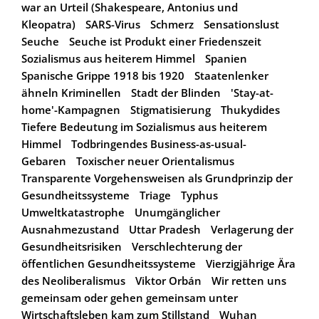
war an Urteil (Shakespeare, Antonius und
Kleopatra)
SARS-Virus
Schmerz
Sensationslust
Seuche
Seuche ist Produkt einer Friedenszeit
Sozialismus aus heiterem Himmel
Spanien
Spanische Grippe 1918 bis 1920
Staatenlenker
ähneln Kriminellen
Stadt der Blinden
'Stay-at-
home'-Kampagnen
Stigmatisierung
Thukydides
Tiefere Bedeutung im Sozialismus aus heiterem
Himmel
Todbringendes Business-as-usual-
Gebaren
Toxischer neuer Orientalismus
Transparente Vorgehensweisen als Grundprinzip der
Gesundheitssysteme
Triage
Typhus
Umweltkatastrophe
Unumgänglicher
Ausnahmezustand
Uttar Pradesh
Verlagerung der
Gesundheitsrisiken
Verschlechterung der
öffentlichen Gesundheitssysteme
Vierzigjährige Ära
des Neoliberalismus
Viktor Orbán
Wir retten uns
gemeinsam oder gehen gemeinsam unter
Wirtschaftsleben kam zum Stillstand
Wuhan