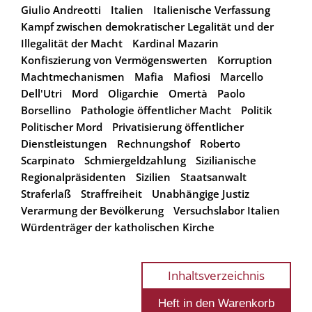
Giulio Andreotti
Italien
Italienische Verfassung
Kampf zwischen demokratischer Legalität und der
Illegalität der Macht
Kardinal Mazarin
Konfiszierung von Vermögenswerten
Korruption
Machtmechanismen
Mafia
Mafiosi
Marcello
Dell'Utri
Mord
Oligarchie
Omertà
Paolo
Borsellino
Pathologie öffentlicher Macht
Politik
Politischer Mord
Privatisierung öffentlicher
Dienstleistungen
Rechnungshof
Roberto
Scarpinato
Schmiergeldzahlung
Sizilianische
Regionalpräsidenten
Sizilien
Staatsanwalt
Straferlaß
Straffreiheit
Unabhängige Justiz
Verarmung der Bevölkerung
Versuchslabor Italien
Würdenträger der katholischen Kirche
Inhaltsverzeichnis