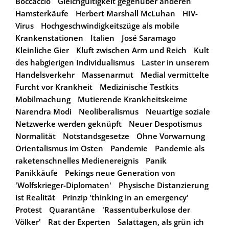
Boccaccio
Gleichgültigkeit gegenüber anderen
Hamsterkäufe
Herbert Marshall McLuhan
HIV-
Virus
Hochgeschwindigkeitszüge als mobile
Krankenstationen
Italien
José Saramago
Kleinliche Gier
Kluft zwischen Arm und Reich
Kult
des habgierigen Individualismus
Laster in unserem
Handelsverkehr
Massenarmut
Medial vermittelte
Furcht vor Krankheit
Medizinische Testkits
Mobilmachung
Mutierende Krankheitskeime
Narendra Modi
Neoliberalismus
Neuartige soziale
Netzwerke werden geknüpft
Neuer Despotismus
Normalität
Notstandsgesetze
Ohne Vorwarnung
Orientalismus im Osten
Pandemie
Pandemie als
raketenschnelles Medienereignis
Panik
Panikkäufe
Pekings neue Generation von
'Wolfskrieger-Diplomaten'
Physische Distanzierung
ist Realität
Prinzip 'thinking in an emergency'
Protest
Quarantäne
'Rassentuberkulose der
Völker'
Rat der Experten
Salattagen, als grün ich