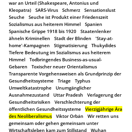
war an Urteil (Shakespeare, Antonius und
Kleopatra)
SARS-Virus
Schmerz
Sensationslust
Seuche
Seuche ist Produkt einer Friedenszeit
Sozialismus aus heiterem Himmel
Spanien
Spanische Grippe 1918 bis 1920
Staatenlenker
ähneln Kriminellen
Stadt der Blinden
'Stay-at-
home'-Kampagnen
Stigmatisierung
Thukydides
Tiefere Bedeutung im Sozialismus aus heiterem
Himmel
Todbringendes Business-as-usual-
Gebaren
Toxischer neuer Orientalismus
Transparente Vorgehensweisen als Grundprinzip der
Gesundheitssysteme
Triage
Typhus
Umweltkatastrophe
Unumgänglicher
Ausnahmezustand
Uttar Pradesh
Verlagerung der
Gesundheitsrisiken
Verschlechterung der
öffentlichen Gesundheitssysteme
Vierzigjährige Ära
des Neoliberalismus
Viktor Orbán
Wir retten uns
gemeinsam oder gehen gemeinsam unter
Wirtschaftsleben kam zum Stillstand
Wuhan