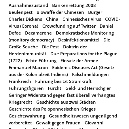
Ausnahmezustand
Bankenrettung 2008
Beulenpest
Biowaffe der Chinesen
Bürger
Charles Dickens
China
Chinesisches Virus
COVID-
Virus (Corona)
Crowdfunding auf Twitter
Daniel
Defoe
Decamerone
Demokratisches Monitoring
(monitory democracy)
Desinfektionsmittel
Die
Große Seuche
Die Pest
Doktrin der
Herdenimmunität
Due Preparations for the Plague
(1722)
Echte Führung
Einsatz der Armee
Emmanuel Macron
Epidemic Diseases Act (Gesetz
aus der Kolonialzeit Indiens)
Falschmeldungen
Frankreich
Führung besitzt Strahlkraft
Führungsfiguren
Furcht
Geld- und Herrschgier
Geringer Widerstand gegen fast überall verhängtes
Kriegsrecht
Geschichte aus zwei Städten
Geschichte des Peloponnesischen Krieges
Gesichtswahrung
Gesundheitswesen ungenügend
vorbereitet
Gewalt gegen Frauen
Giovanni