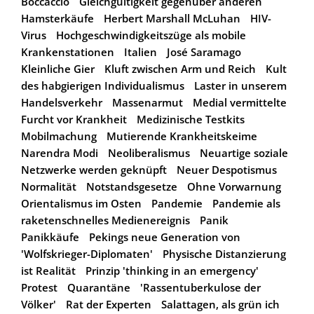
Boccaccio
Gleichgültigkeit gegenüber anderen
Hamsterkäufe
Herbert Marshall McLuhan
HIV-
Virus
Hochgeschwindigkeitszüge als mobile
Krankenstationen
Italien
José Saramago
Kleinliche Gier
Kluft zwischen Arm und Reich
Kult
des habgierigen Individualismus
Laster in unserem
Handelsverkehr
Massenarmut
Medial vermittelte
Furcht vor Krankheit
Medizinische Testkits
Mobilmachung
Mutierende Krankheitskeime
Narendra Modi
Neoliberalismus
Neuartige soziale
Netzwerke werden geknüpft
Neuer Despotismus
Normalität
Notstandsgesetze
Ohne Vorwarnung
Orientalismus im Osten
Pandemie
Pandemie als
raketenschnelles Medienereignis
Panik
Panikkäufe
Pekings neue Generation von
'Wolfskrieger-Diplomaten'
Physische Distanzierung
ist Realität
Prinzip 'thinking in an emergency'
Protest
Quarantäne
'Rassentuberkulose der
Völker'
Rat der Experten
Salattagen, als grün ich