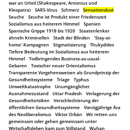
war an Urteil (Shakespeare, Antonius und
Kleopatra)
SARS-Virus
Schmerz
Sensationslust
Seuche
Seuche ist Produkt einer Friedenszeit
Sozialismus aus heiterem Himmel
Spanien
Spanische Grippe 1918 bis 1920
Staatenlenker
ähneln Kriminellen
Stadt der Blinden
'Stay-at-
home'-Kampagnen
Stigmatisierung
Thukydides
Tiefere Bedeutung im Sozialismus aus heiterem
Himmel
Todbringendes Business-as-usual-
Gebaren
Toxischer neuer Orientalismus
Transparente Vorgehensweisen als Grundprinzip der
Gesundheitssysteme
Triage
Typhus
Umweltkatastrophe
Unumgänglicher
Ausnahmezustand
Uttar Pradesh
Verlagerung der
Gesundheitsrisiken
Verschlechterung der
öffentlichen Gesundheitssysteme
Vierzigjährige Ära
des Neoliberalismus
Viktor Orbán
Wir retten uns
gemeinsam oder gehen gemeinsam unter
Wirtschaftsleben kam zum Stillstand
Wuhan