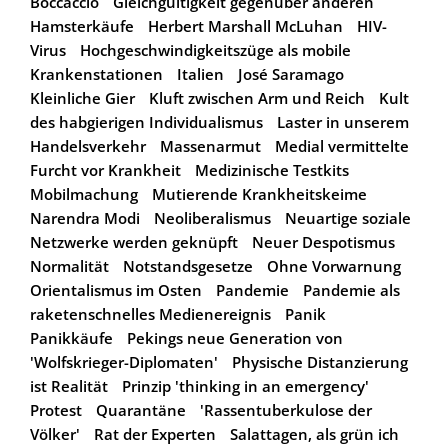
Boccaccio
Gleichgültigkeit gegenüber anderen
Hamsterkäufe
Herbert Marshall McLuhan
HIV-
Virus
Hochgeschwindigkeitszüge als mobile
Krankenstationen
Italien
José Saramago
Kleinliche Gier
Kluft zwischen Arm und Reich
Kult
des habgierigen Individualismus
Laster in unserem
Handelsverkehr
Massenarmut
Medial vermittelte
Furcht vor Krankheit
Medizinische Testkits
Mobilmachung
Mutierende Krankheitskeime
Narendra Modi
Neoliberalismus
Neuartige soziale
Netzwerke werden geknüpft
Neuer Despotismus
Normalität
Notstandsgesetze
Ohne Vorwarnung
Orientalismus im Osten
Pandemie
Pandemie als
raketenschnelles Medienereignis
Panik
Panikkäufe
Pekings neue Generation von
'Wolfskrieger-Diplomaten'
Physische Distanzierung
ist Realität
Prinzip 'thinking in an emergency'
Protest
Quarantäne
'Rassentuberkulose der
Völker'
Rat der Experten
Salattagen, als grün ich