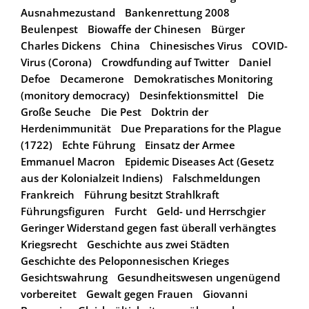
Ausnahmezustand
Bankenrettung 2008
Beulenpest
Biowaffe der Chinesen
Bürger
Charles Dickens
China
Chinesisches Virus
COVID-
Virus (Corona)
Crowdfunding auf Twitter
Daniel
Defoe
Decamerone
Demokratisches Monitoring
(monitory democracy)
Desinfektionsmittel
Die
Große Seuche
Die Pest
Doktrin der
Herdenimmunität
Due Preparations for the Plague
(1722)
Echte Führung
Einsatz der Armee
Emmanuel Macron
Epidemic Diseases Act (Gesetz
aus der Kolonialzeit Indiens)
Falschmeldungen
Frankreich
Führung besitzt Strahlkraft
Führungsfiguren
Furcht
Geld- und Herrschgier
Geringer Widerstand gegen fast überall verhängtes
Kriegsrecht
Geschichte aus zwei Städten
Geschichte des Peloponnesischen Krieges
Gesichtswahrung
Gesundheitswesen ungenügend
vorbereitet
Gewalt gegen Frauen
Giovanni