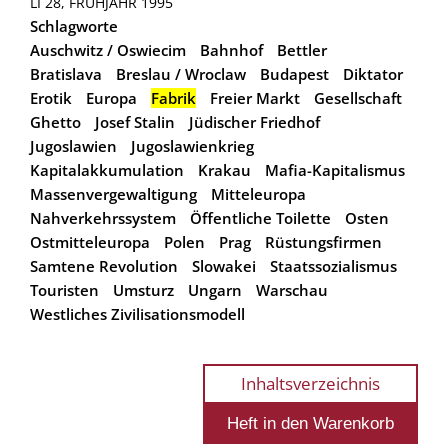
LI 28, FRÜHJAHR 1995
Schlagworte
Auschwitz / Oswiecim
Bahnhof
Bettler
Bratislava
Breslau / Wroclaw
Budapest
Diktator
Erotik
Europa
Fabrik
Freier Markt
Gesellschaft
Ghetto
Josef Stalin
Jüdischer Friedhof
Jugoslawien
Jugoslawienkrieg
Kapitalakkumulation
Krakau
Mafia-Kapitalismus
Massenvergewaltigung
Mitteleuropa
Nahverkehrssystem
Öffentliche Toilette
Osten
Ostmitteleuropa
Polen
Prag
Rüstungsfirmen
Samtene Revolution
Slowakei
Staatssozialismus
Touristen
Umsturz
Ungarn
Warschau
Westliches Zivilisationsmodell
Inhaltsverzeichnis