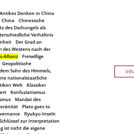
Antikes Denken in China
China
Chinesische
tz des Dschungels als
erschiedliche Verhältnis
nheit
Der Grad an
em des Westens nach der
s-Allianz
Freiwillige
Geopolitische
 dem Sohn des Himmels,
Inh
ine nationalstaatliche
ntiken Welt
Klassiker
ert
Konfuzianismus
ismus
Mandat des
eränität
Plato goes to
overnance
Ryukyu-Inseln
chlüssel zur Interpretation
g ist nicht die eigene