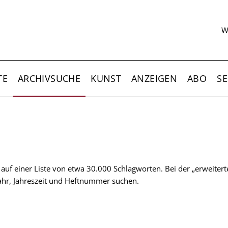
S
W
TE
ARCHIVSUCHE
KUNST
ANZEIGEN
ABO
SE
t auf einer Liste von etwa 30.000 Schlagworten. Bei der „erweiter
 Jahr, Jahreszeit und Heftnummer suchen.