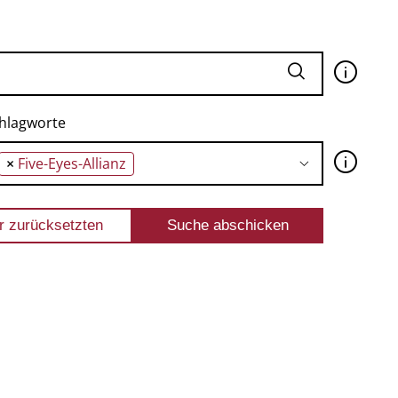
🛈
hlagworte
🛈
×
Five-Eyes-Allianz