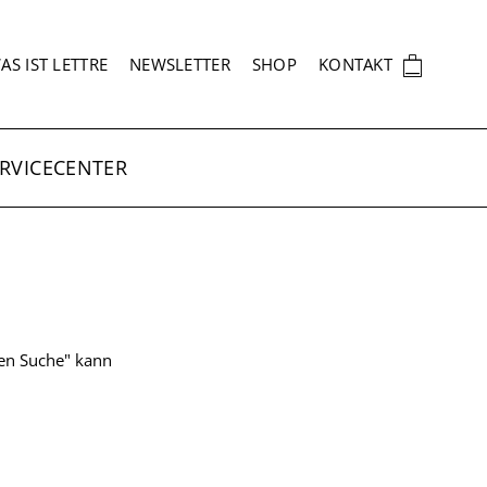
EKUNDÄRNAVIGATION
🛍
AS IST LETTRE
NEWSLETTER
SHOP
KONTAKT
RVICECENTER
ten Suche" kann