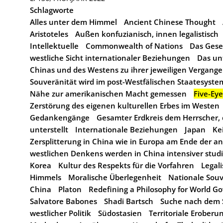
Schlagworte
Alles unter dem Himmel
Ancient Chinese Thought
Aristoteles
Außen konfuzianisch, innen legalistisch
Intellektuelle
Commonwealth of Nations
Das Gese
westliche Sicht internationaler Beziehungen
Das unt
Chinas und des Westens zu ihrer jeweiligen Vergange
Souveränität wird im post-Westfälischen Staatesyst
Nähe zur amerikanischen Macht gemessen
Five-Eye
Zerstörung des eigenen kulturellen Erbes im Westen
Gedankengänge
Gesamter Erdkreis dem Herrscher,
unterstellt
Internationale Beziehungen
Japan
Ke
Zersplitterung in China wie in Europa am Ende der a
westlichen Denkens werden in China intensiver studi
Korea
Kultur des Respekts für die Vorfahren
Legal
Himmels
Moralische Überlegenheit
Nationale Souv
China
Platon
Redefining a Philosophy for World G
Salvatore Babones
Shadi Bartsch
Suche nach dem S
westlicher Politik
Südostasien
Territoriale Eroberun