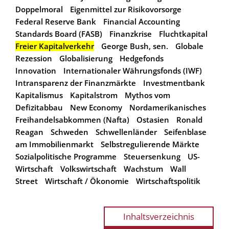
Doppelmoral
Eigenmittel zur Risikovorsorge
Federal Reserve Bank
Financial Accounting
Standards Board (FASB)
Finanzkrise
Fluchtkapital
Freier Kapitalverkehr
George Bush, sen.
Globale
Rezession
Globalisierung
Hedgefonds
Innovation
Internationaler Währungsfonds (IWF)
Intransparenz der Finanzmärkte
Investmentbank
Kapitalismus
Kapitalstrom
Mythos vom
Defizitabbau
New Economy
Nordamerikanisches
Freihandelsabkommen (Nafta)
Ostasien
Ronald
Reagan
Schweden
Schwellenländer
Seifenblase
am Immobilienmarkt
Selbstregulierende Märkte
Sozialpolitische Programme
Steuersenkung
US-
Wirtschaft
Volkswirtschaft
Wachstum
Wall
Street
Wirtschaft / Ökonomie
Wirtschaftspolitik
Inhaltsverzeichnis