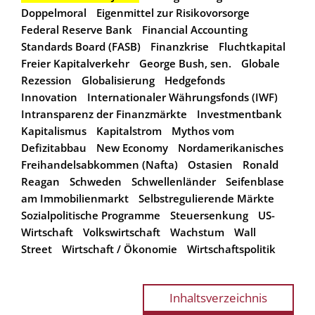
Doppelmoral
Eigenmittel zur Risikovorsorge
Federal Reserve Bank
Financial Accounting
Standards Board (FASB)
Finanzkrise
Fluchtkapital
Freier Kapitalverkehr
George Bush, sen.
Globale
Rezession
Globalisierung
Hedgefonds
Innovation
Internationaler Währungsfonds (IWF)
Intransparenz der Finanzmärkte
Investmentbank
Kapitalismus
Kapitalstrom
Mythos vom
Defizitabbau
New Economy
Nordamerikanisches
Freihandelsabkommen (Nafta)
Ostasien
Ronald
Reagan
Schweden
Schwellenländer
Seifenblase
am Immobilienmarkt
Selbstregulierende Märkte
Sozialpolitische Programme
Steuersenkung
US-
Wirtschaft
Volkswirtschaft
Wachstum
Wall
Street
Wirtschaft / Ökonomie
Wirtschaftspolitik
Inhaltsverzeichnis