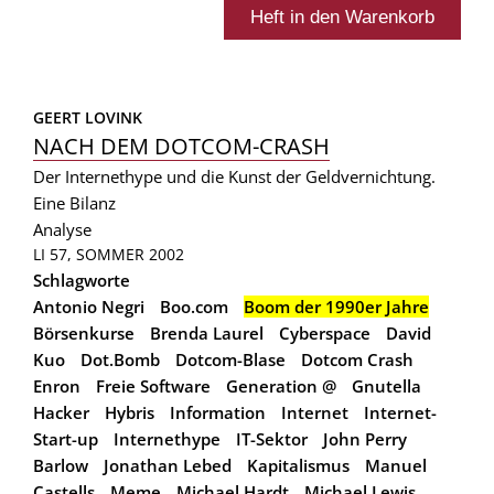
GEERT LOVINK
NACH DEM DOTCOM-CRASH
Der Internethype und die Kunst der Geldvernichtung.
Eine Bilanz
Analyse
LI 57, SOMMER 2002
Schlagworte
Antonio Negri
Boo.com
Boom der 1990er Jahre
Börsenkurse
Brenda Laurel
Cyberspace
David
Kuo
Dot.Bomb
Dotcom-Blase
Dotcom Crash
Enron
Freie Software
Generation @
Gnutella
Hacker
Hybris
Information
Internet
Internet-
Start-up
Internethype
IT-Sektor
John Perry
Barlow
Jonathan Lebed
Kapitalismus
Manuel
Castells
Meme
Michael Hardt
Michael Lewis