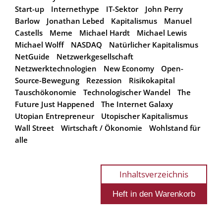
Start-up
Internethype
IT-Sektor
John Perry
Barlow
Jonathan Lebed
Kapitalismus
Manuel
Castells
Meme
Michael Hardt
Michael Lewis
Michael Wolff
NASDAQ
Natürlicher Kapitalismus
NetGuide
Netzwerkgesellschaft
Netzwerktechnologien
New Economy
Open-
Source-Bewegung
Rezession
Risikokapital
Tauschökonomie
Technologischer Wandel
The
Future Just Happened
The Internet Galaxy
Utopian Entrepreneur
Utopischer Kapitalismus
Wall Street
Wirtschaft / Ökonomie
Wohlstand für
alle
Inhaltsverzeichnis