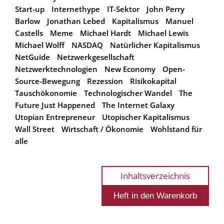
Start-up
Internethype
IT-Sektor
John Perry
Barlow
Jonathan Lebed
Kapitalismus
Manuel
Castells
Meme
Michael Hardt
Michael Lewis
Michael Wolff
NASDAQ
Natürlicher Kapitalismus
NetGuide
Netzwerkgesellschaft
Netzwerktechnologien
New Economy
Open-
Source-Bewegung
Rezession
Risikokapital
Tauschökonomie
Technologischer Wandel
The
Future Just Happened
The Internet Galaxy
Utopian Entrepreneur
Utopischer Kapitalismus
Wall Street
Wirtschaft / Ökonomie
Wohlstand für
alle
Inhaltsverzeichnis