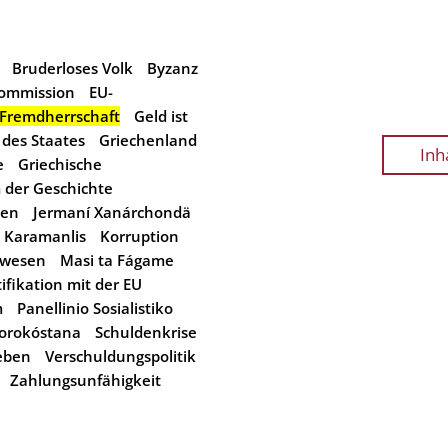
Bruderloses Volk
Byzanz
ommission
EU-
Fremdherrschaft
Geld ist
des Staates
Griechenland
Inh
e
Griechische
 der Geschichte
uen
Jermaní Xanárchondä
 Karamanlis
Korruption
hwesen
Masi ta Fágame
ifikation mit der EU
m
Panellinio Sosialistiko
orokóstana
Schuldenkrise
leben
Verschuldungspolitik
Zahlungsunfähigkeit