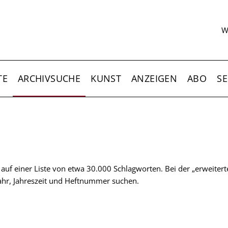
S
W
TE
ARCHIVSUCHE
KUNST
ANZEIGEN
ABO
SE
t auf einer Liste von etwa 30.000 Schlagworten. Bei der „erweiter
 Jahr, Jahreszeit und Heftnummer suchen.