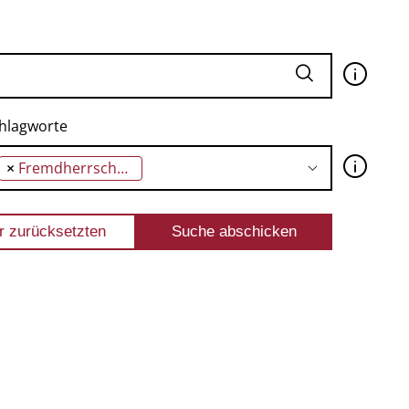
🛈
hlagworte
🛈
×
Fremdherrschaft