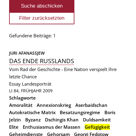
Gefundene Beiträge: 1
JURI AFANASSJEW
DAS ENDE RUSSLANDS
Vom Rad der Geschichte - Eine Nation verspielt ihre
letzte Chance
Essay
Landesporträt
LI 84, FRÜHJAHR 2009
Schlagworte
Amoralität
Annexionskrieg
Aserbaidschan
Autokratische Matrix
Besatzungsregime
Boris
Jelzin
Byzanz
Dschingis Khan
Duldsamkeit
Elite
Enthusiasmus der Massen
Gefügigkeit
Geheimdienste
Gehorsam
Georgi Fedotow