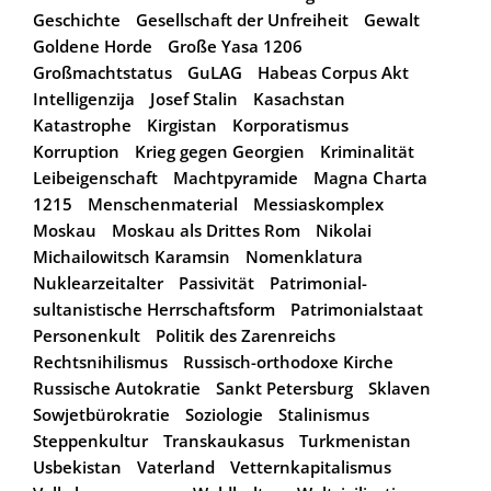
Geschichte
Gesellschaft der Unfreiheit
Gewalt
Goldene Horde
Große Yasa 1206
Großmachtstatus
GuLAG
Habeas Corpus Akt
Intelligenzija
Josef Stalin
Kasachstan
Katastrophe
Kirgistan
Korporatismus
Korruption
Krieg gegen Georgien
Kriminalität
Leibeigenschaft
Machtpyramide
Magna Charta
1215
Menschenmaterial
Messiaskomplex
Moskau
Moskau als Drittes Rom
Nikolai
Michailowitsch Karamsin
Nomenklatura
Nuklearzeitalter
Passivität
Patrimonial-
sultanistische Herrschaftsform
Patrimonialstaat
Personenkult
Politik des Zarenreichs
Rechtsnihilismus
Russisch-orthodoxe Kirche
Russische Autokratie
Sankt Petersburg
Sklaven
Sowjetbürokratie
Soziologie
Stalinismus
Steppenkultur
Transkaukasus
Turkmenistan
Usbekistan
Vaterland
Vetternkapitalismus