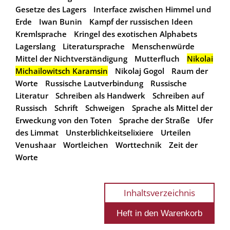
Gesetze des Lagers
Interface zwischen Himmel und
Erde
Iwan Bunin
Kampf der russischen Ideen
Kremlsprache
Kringel des exotischen Alphabets
Lagerslang
Literatursprache
Menschenwürde
Mittel der Nichtverständigung
Mutterfluch
Nikolai
Michailowitsch Karamsin
Nikolaj Gogol
Raum der
Worte
Russische Lautverbindung
Russische
Literatur
Schreiben als Handwerk
Schreiben auf
Russisch
Schrift
Schweigen
Sprache als Mittel der
Erweckung von den Toten
Sprache der Straße
Ufer
des Limmat
Unsterblichkeitselixiere
Urteilen
Venushaar
Wortleichen
Worttechnik
Zeit der
Worte
Inhaltsverzeichnis