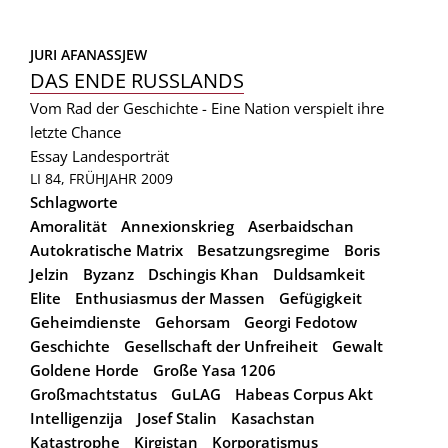
JURI AFANASSJEW
DAS ENDE RUSSLANDS
Vom Rad der Geschichte - Eine Nation verspielt ihre
letzte Chance
Essay
Landesporträt
LI 84, FRÜHJAHR 2009
Schlagworte
Amoralität
Annexionskrieg
Aserbaidschan
Autokratische Matrix
Besatzungsregime
Boris
Jelzin
Byzanz
Dschingis Khan
Duldsamkeit
Elite
Enthusiasmus der Massen
Gefügigkeit
Geheimdienste
Gehorsam
Georgi Fedotow
Geschichte
Gesellschaft der Unfreiheit
Gewalt
Goldene Horde
Große Yasa 1206
Großmachtstatus
GuLAG
Habeas Corpus Akt
Intelligenzija
Josef Stalin
Kasachstan
Katastrophe
Kirgistan
Korporatismus