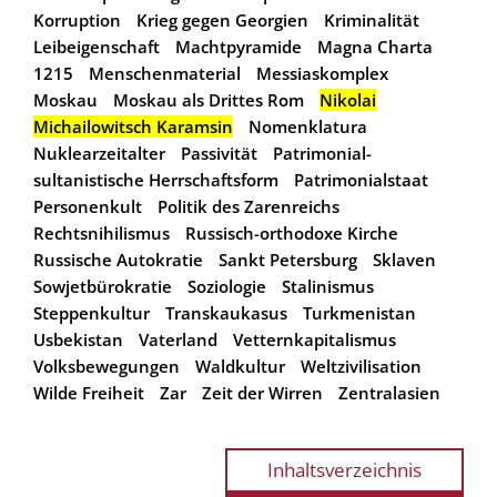
Korruption
Krieg gegen Georgien
Kriminalität
Leibeigenschaft
Machtpyramide
Magna Charta
1215
Menschenmaterial
Messiaskomplex
Moskau
Moskau als Drittes Rom
Nikolai
Michailowitsch Karamsin
Nomenklatura
Nuklearzeitalter
Passivität
Patrimonial-
sultanistische Herrschaftsform
Patrimonialstaat
Personenkult
Politik des Zarenreichs
Rechtsnihilismus
Russisch-orthodoxe Kirche
Russische Autokratie
Sankt Petersburg
Sklaven
Sowjetbürokratie
Soziologie
Stalinismus
Steppenkultur
Transkaukasus
Turkmenistan
Usbekistan
Vaterland
Vetternkapitalismus
Volksbewegungen
Waldkultur
Weltzivilisation
Wilde Freiheit
Zar
Zeit der Wirren
Zentralasien
Inhaltsverzeichnis