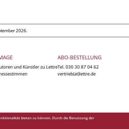
ptember 2026.
MAGE
ABO-BESTELLUNG
utoren und Künstler zu Lettre
Tel.
030 30 87 04 62
ressestimmen
vertrieb(at)lettre.de
nktionalität bieten zu können. Durch die Benutzung der
EXTR
AGB
Abo 