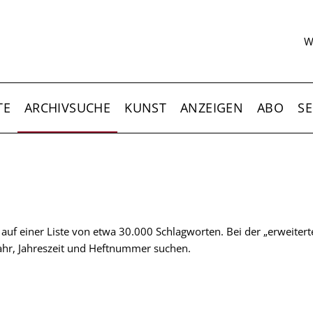
S
W
TE
ARCHIVSUCHE
KUNST
ANZEIGEN
ABO
SE
t auf einer Liste von etwa 30.000 Schlagworten. Bei der „erweiter
 Jahr, Jahreszeit und Heftnummer suchen.