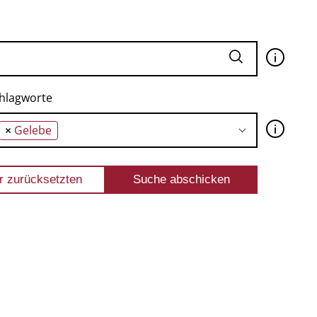
🛈
hlagworte
🛈
×
Gelebe