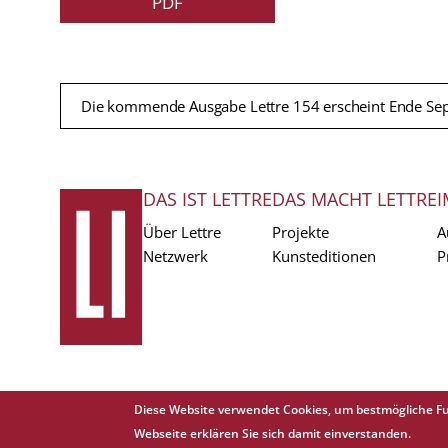
PDF
Die kommende Ausgabe Lettre 154 erscheint Ende Se
DAS IST LETTRE
DAS MACHT LETTRE
I
FUSSZEILE
Über Lettre
Projekte
A
Netzwerk
Kunsteditionen
P
Diese Website verwendet Cookies, um bestmögliche Fu
Copyright © 1988 - 2026 Lettre International. All rights reserved.
Webseite erklären Sie sich damit einverstanden.