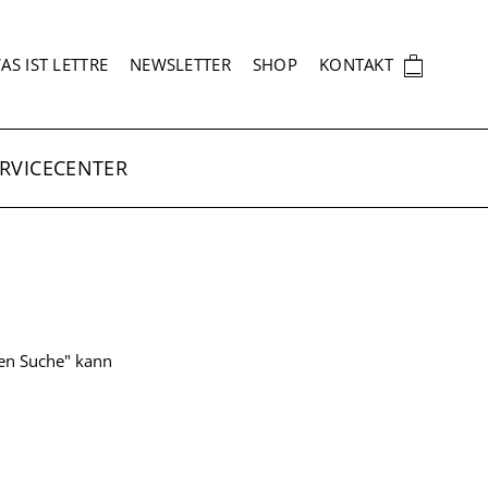
EKUNDÄRNAVIGATION
🛍
AS IST LETTRE
NEWSLETTER
SHOP
KONTAKT
RVICECENTER
ten Suche" kann